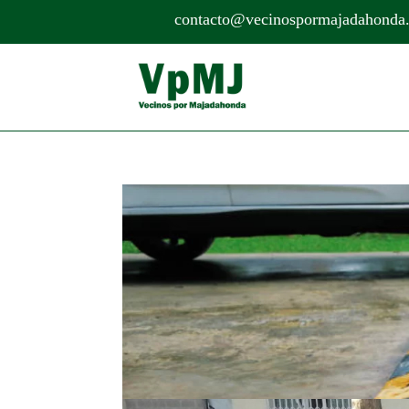
contacto@vecinospormajadahonda