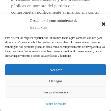
públicas en nombre del partido que
comprometan políticamente al mismo, sin contar
con la autorización expresa del Comité Ejecutivo
Gestionar el consentimiento de
o, al menos, del Presidente del mismo.
las cookies
Hacer dejación de funciones que el Partido le
hubiera encomendado, o abandonar de forma
Para ofrecer las mejores experiencias, utilizamos tecnologías como las cookies para
almacenar y/o acceder a la información del dispositivo. El consentimiento de estas
notoria las mismas en periodos electorales.
tecnologías nos permitirá procesar datos como el comportamiento de navegación o las
Suplantar o atribuirse cargos o funciones de
identificaciones únicas en este sitio. No consentir o retirar el consentimiento, puede
afectar negativamente a ciertas características y funciones.
cualquier clase o naturaleza que no le
correspondan.
Cualquier manifestación pública oral o escrita
Aceptar
en los medios de comunicación que suponga
Denegar
descredito, menosprecio o descalificación de
cualquier afiliado al Partido.
Ver preferencias
La falta de pago de la cuota de afiliado o de
otras aportaciones debidas conforme a los
Política de cookies
estatutos, cuando dichas situaciones se den por