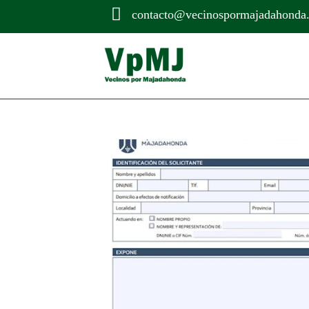

contacto@vecinospormajadahonda