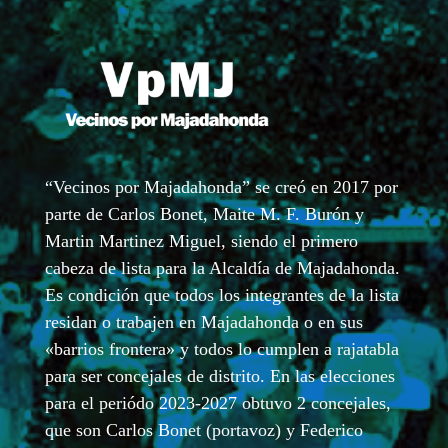
“Vecinos por Majadahonda” se creó en 2017 por
parte de Carlos Bonet, Maite M. F. Burón y
Martin Martinez Miguel, siendo el primero
cabeza de lista para la Alcaldía de Majadahonda.
Es condición que todos los integrantes de la lista
residan o trabajen en Majadahonda o en sus
«barrios frontera» y todos lo cumplen a rajatabla
para ser concejales de distrito. En las elecciones
para el periódo 2023-2027 obtuvo 2 concejales,
que son Carlos Bonet (portavoz) y Federico