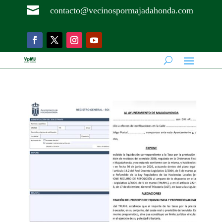

contacto@vecinospormajadahonda.com