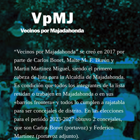
“Vecinos por Majadahonda” se creó en 2017 por
parte de Carlos Bonet, Maite M. F. Burón y
Martin Martinez Miguel, siendo el primero
cabeza de lista para la Alcaldía de Majadahonda.
Es condición que todos los integrantes de la lista
residan o trabajen en Majadahonda o en sus
«barrios frontera» y todos lo cumplen a rajatabla
para ser concejales de distrito. En las elecciones
para el periódo 2023-2027 obtuvo 2 concejales,
que son Carlos Bonet (portavoz) y Federico
Martínez (portavoz adjunto).