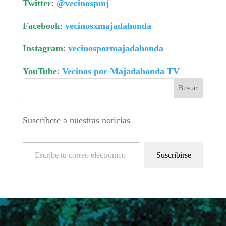
Twitter
:
@vecinospmj
Facebook
:
vecinosxmajadahonda
Instagram
:
vecinospormajadahonda
YouTube
:
Vecinos por Majadahonda TV
Suscríbete a nuestras noticias
Escribe tu correo electrónico…
Suscribirse