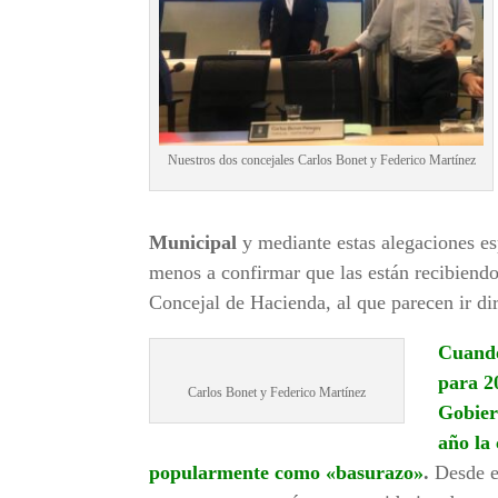
Nuestros dos concejales Carlos Bonet y Federico Martínez
Municipal
y mediante estas alegaciones e
menos a confirmar que las están recibiendo
Concejal de Hacienda, al que parecen ir dir
Cuando
para 2
Carlos Bonet y Federico Martínez
Gobier
año la
popularmente como «basurazo»
.
Desde e