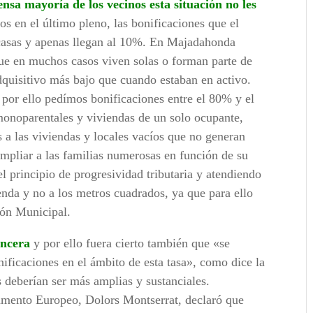
sa mayoría de los vecinos esta situación no les
 en el último pleno, las bonificaciones que el
casas y apenas llegan al 10%. En Majadahonda
ue en muchos casos viven solas o forman parte de
dquisitivo más bajo que cuando estaban en activo.
por ello pedímos bonificaciones entre el 80% y el
 monoparentales y viviendas de un solo ocupante,
 a las viviendas y locales vacíos que no generan
mpliar a las familias numerosas en función de su
 principio de progresividad tributaria y atendiendo
enda y no a los metros cuadrados, ya que para ello
rón Municipal.
incera
y por ello fuera cierto también que «se
ificaciones en el ámbito de esta tasa», como dice la
s deberían ser más amplias y sustanciales.
lamento Europeo, Dolors Montserrat, declaró que