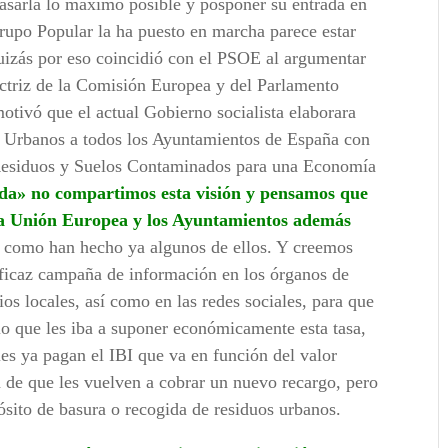
asarla lo máximo posible y posponer su entrada en
rupo Popular la ha puesto en marcha parece estar
uizás por eso coincidió con el PSOE al argumentar
ectriz de la Comisión Europea y del Parlamento
otivó que el actual Gobierno socialista elaborara
os Urbanos a todos los Ayuntamientos de España con
 Residuos y Suelos Contaminados para una Economía
a» no compartimos esta visión y pensamos que
e la Unión Europea y los Ayuntamientos además
, como han hecho ya algunos de ellos. Y creemos
eficaz campaña de información en los órganos de
os locales, así como en las redes sociales, para que
lo que les iba a suponer económicamente esta tasa,
les ya pagan el IBI que va en función del valor
ón de que les vuelven a cobrar un nuevo recargo, pero
ósito de basura o recogida de residuos urbanos.