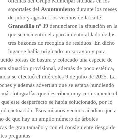
oficinas del Grupo Municipal situadas en los
soportales del
Ayuntamiento
durante los meses
de julio y agosto. Los vecinos de la calle
Granadilla nº 39
denunciaron la situación en la
que se encuentra el aparcamiento al lado de los
tres buzones de recogida de residuos. En dicho
lugar se había originado un socavón y para
ducido bolsas de basura y colocado una especie de
sta situación provisional, además de poco estética,
ncia se efectuó el miércoles 9 de julio de 2025. La
coches y además advertían que se estaba hundiendo
demás fotografías que describen muy certeramente el
 que este desperfecto se había solucionado, por lo
pida actuación. Esos mismos vecinos añadían que a
echo de que hay un amplio número de árboles
as de gran tamaño y con el consiguiente riesgo de
ntes preguntas.