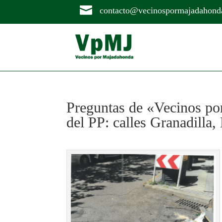

contacto@vecinospormajadahond
Preguntas de «Vecinos po
del PP: calles Granadilla