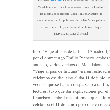
Tras haber «
borrado
» a los 2 concejales de «Vecinos por
Majadahonda» en un acto de apoyo a la Guardia Civil tras
los asesinatos de Barbate (Cádiz), el Departamento de
Comunicación del PP publicó en la Revista Municipal una
fecha errónea en la presentación de un libro en la que
intervenía un concejal vecinal
libro “Viaje al país de la Luna (Amadeo I)
por el dramaturgo Emilio Pacheco, ambos 
anuncio, varios vecinos de Majadahonda se
“Viaje al país de la Luna” era en realidad 
celebraba ese día, sino el día 11 de junio, 
vecinos que se habían desplazado a tal fin,
lectores, tuvo que dar explicaciones por el 
Francisco Umbral nos informan que la infor
celebraba el 11 de junio) pero que en efect