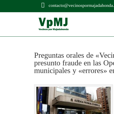

contacto@vecinospormajadahonda
Preguntas orales de «Vec
presunto fraude en las Op
municipales y «errores» en