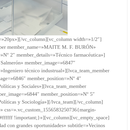
t=»20px»][/vc_column][vc_column width=»1/2″]
member member_name=»MAITE M. F. BURÓN»
Nº 2″ member_details=»Técnico farmacéutica»]
 Salmerón» member_image=»6847″
Ingeniero técnico industrual»][lvca_team_member
age=»6846″ member_position=»Nº 4″
olíticas y Sociales»][lvca_team_member
ber_image=»6844″ member_position=»Nº 5″
olíticas y Sociología»][/lvca_team][/vc_column]
ow» css=».vc_custom_1556583250736{margin-
 #ffffff !important;}»][vc_column][vc_empty_space]
udad con grandes oportunidades» subtitle=»Vecinos