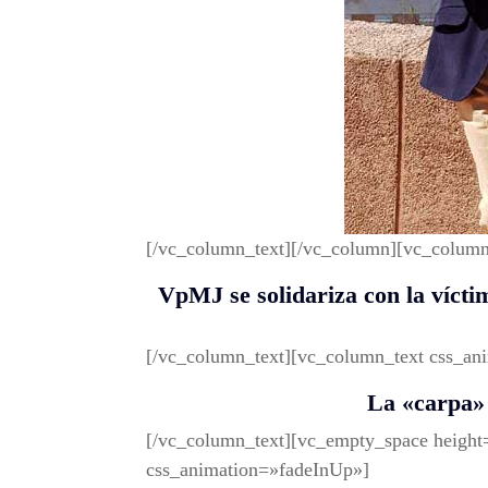
[/vc_column_text][/vc_column][vc_column
VpMJ se solidariza con la vícti
[/vc_column_text][vc_column_text css_an
La «carpa» 
[/vc_column_text][vc_empty_space heigh
css_animation=»fadeInUp»]