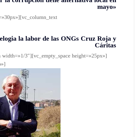
mayo»
t=»30px»][vc_column_text
logia la labor de las ONGs Cruz Roja y
Cáritas
n width=»1/3″][vc_empty_space height=»25px»]
p»]