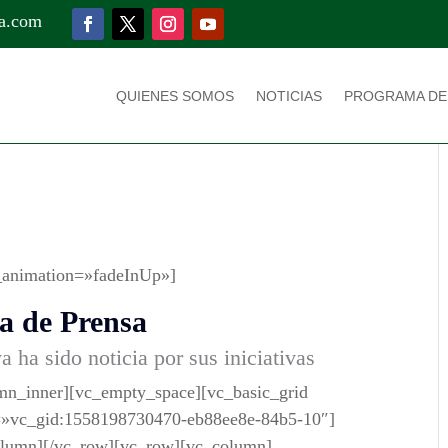
a.com
QUIENES SOMOS
NOTICIAS
PROGRAMA DE
_animation=»fadeInUp»]
a de Prensa
ha sido noticia por sus iniciativas
mn_inner][vc_empty_space][vc_basic_grid
=»vc_gid:1558198730470-eb88ee8e-84b5-10″]
olumn][/vc_row][vc_row][vc_column]