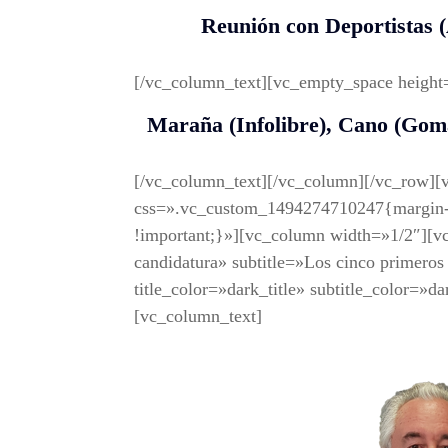
Reunión con Deportistas
[/vc_column_text][vc_empty_space heigh
Maraña (Infolibre), Cano (Goma
[/vc_column_text][/vc_column][/vc_row][
css=».vc_custom_1494274710247{margin-bo
!important;}»][vc_column width=»1/2″][vc
candidatura» subtitle=»Los cinco primeros
title_color=»dark_title» subtitle_color=»d
[vc_column_text]