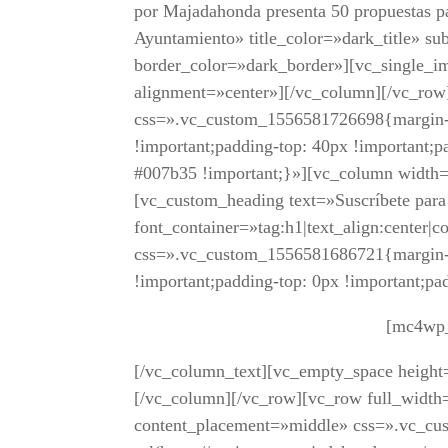
por Majadahonda presenta 50 propuestas par
Ayuntamiento» title_color=»dark_title» sub
border_color=»dark_border»][vc_single_i
alignment=»center»][/vc_column][/vc_row
css=».vc_custom_1556581726698{margin-t
!important;padding-top: 40px !important;p
#007b35 !important;}»][vc_column width
[vc_custom_heading text=»Suscríbete para
font_container=»tag:h1|text_align:center|
css=».vc_custom_1556581686721{margin-t
!important;padding-top: 0px !important;p
[mc4wp_
[/vc_column_text][vc_empty_space heigh
[/vc_column][/vc_row][vc_row full_width
content_placement=»middle» css=».vc_c