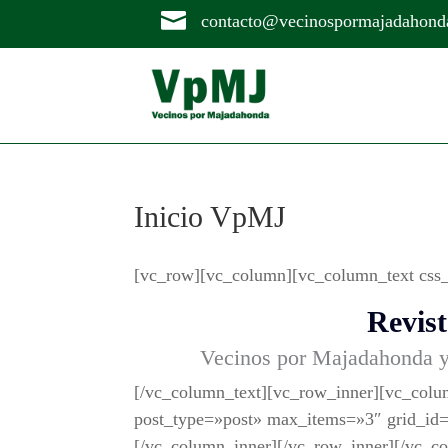

contacto@vecinospormajadahond
Inicio VpMJ
[vc_row][vc_column][vc_column_text css
Revist
Vecinos por Majadahonda ya 
[/vc_column_text][vc_row_inner][vc_colu
post_type=»post» max_items=»3″ grid_id
[/vc_column_inner][/vc_row_inner][/vc_c