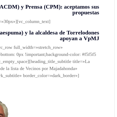
 (ACDM) y Prensa (CPM): aceptamos sus
propuestas
t=»30px»][vc_column_text]
espuma) y la alcaldesa de Torrelodones
apoyan a VpMJ
vc_row full_width=»stretch_row»
ttom: 0px !important;background-color: #f5f5f5
_empty_space][heading_title_subtitle title=»La
 de la lista de Vecinos por Majadahonda»
ark_subtitle» border_color=»dark_border»]