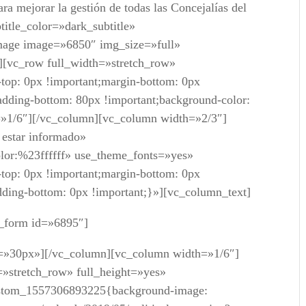
a mejorar la gestión de todas las Concejalías del
title_color=»dark_subtitle»
mage image=»6850″ img_size=»full»
][vc_row full_width=»stretch_row»
op: 0px !important;margin-bottom: 0px
adding-bottom: 80px !important;background-color:
=»1/6″][/vc_column][vc_column width=»2/3″]
 estar informado»
color:%23ffffff» use_theme_fonts=»yes»
op: 0px !important;margin-bottom: 0px
adding-bottom: 0px !important;}»][vc_column_text]
form id=»6895″]
t=»30px»][/vc_column][vc_column width=»1/6″]
=»stretch_row» full_height=»yes»
ustom_1557306893225{background-image: