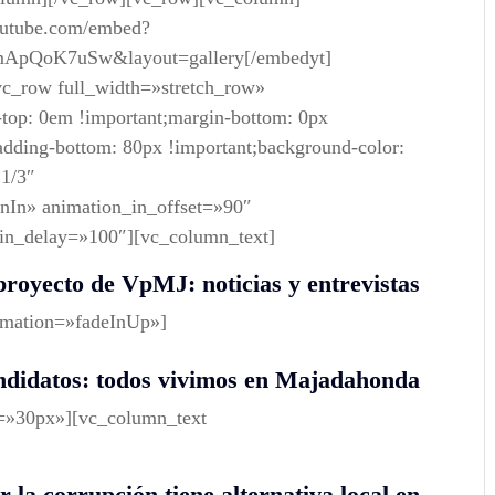
outube.com/embed?
0mApQoK7uSw&layout=gallery[/embedyt]
vc_row full_width=»stretch_row»
op: 0em !important;margin-bottom: 0px
adding-bottom: 80px !important;background-color:
»1/3″
nIn» animation_in_offset=»90″
_in_delay=»100″][vc_column_text]
 proyecto de VpMJ: noticias y entrevistas
imation=»fadeInUp»]
andidatos: todos vivimos en Majadahonda
t=»30px»][vc_column_text
r la corrupción tiene alternativa local en