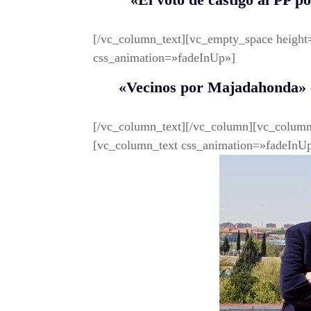
[/vc_column_text][vc_empty_space heigh
css_animation=»fadeInUp»]
«Vecinos por Majadahonda» e
[/vc_column_text][/vc_column][vc_colum
[vc_column_text css_animation=»fadeInU