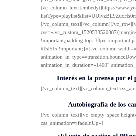
[vc_column_text][embedyt]https://www.y
listType=playlist&list=UUlvzBL9ZucHs
[/vc_column_text][/vc_column][/vc_row][
css=».vc_custom_1520538520887{margin-t
!important;padding-top: 30px !important;p
#f5f5f5 !important;}»][vc_column width=
animation_in_type=»transition.bounceDow
animation_in_duration=»1400″ animation
Interés en la prensa por el
[/vc_column_text][vc_column_text css_an
Autobiografía de los c
[/vc_column_text][vc_empty_space heigh
css_animation=»fadeInUp»]
«El voto de castigo al PP po