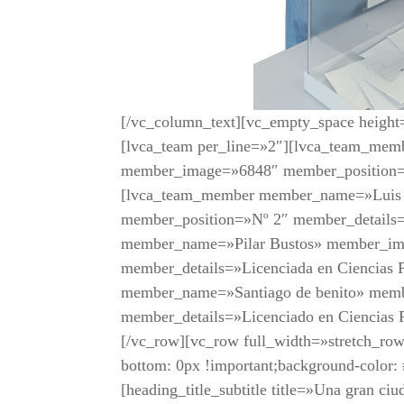
[/vc_column_text][vc_empty_space heigh
[lvca_team per_line=»2″][lvca_team_
member_image=»6848″ member_position=»
[lvca_team_member member_name=»Luis
member_position=»Nº 2″ member_details=»
member_name=»Pilar Bustos» member_im
member_details=»Licenciada en Ciencias P
member_name=»Santiago de benito» mem
member_details=»Licenciado en Ciencias P
[/vc_row][vc_row full_width=»stretch_r
bottom: 0px !important;background-color:
[heading_title_subtitle title=»Una gran ci