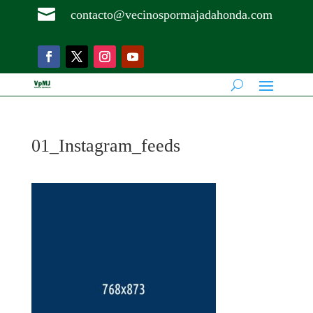

contacto@vecinospormajadahonda.com
01_Instagram_feeds