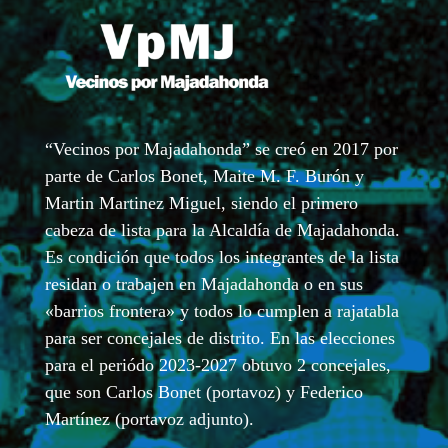
“Vecinos por Majadahonda” se creó en 2017 por
parte de Carlos Bonet, Maite M. F. Burón y
Martin Martinez Miguel, siendo el primero
cabeza de lista para la Alcaldía de Majadahonda.
Es condición que todos los integrantes de la lista
residan o trabajen en Majadahonda o en sus
«barrios frontera» y todos lo cumplen a rajatabla
para ser concejales de distrito. En las elecciones
para el periódo 2023-2027 obtuvo 2 concejales,
que son Carlos Bonet (portavoz) y Federico
Martínez (portavoz adjunto).