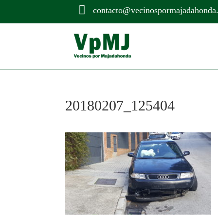

contacto@vecinospormajadahonda
20180207_125404