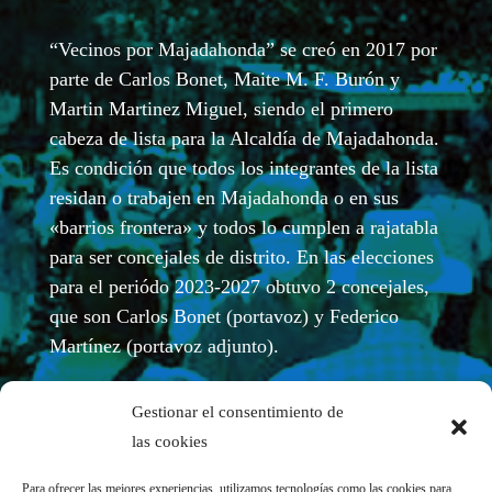
“Vecinos por Majadahonda” se creó en 2017 por
parte de Carlos Bonet, Maite M. F. Burón y
Martin Martinez Miguel, siendo el primero
cabeza de lista para la Alcaldía de Majadahonda.
Es condición que todos los integrantes de la lista
residan o trabajen en Majadahonda o en sus
«barrios frontera» y todos lo cumplen a rajatabla
para ser concejales de distrito. En las elecciones
para el periódo 2023-2027 obtuvo 2 concejales,
que son Carlos Bonet (portavoz) y Federico
Martínez (portavoz adjunto).
Gestionar el consentimiento de
las cookies
Para ofrecer las mejores experiencias, utilizamos tecnologías como las cookies para