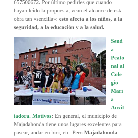
657500672. Por último pedirles que cuando
hayan leído la propuesta, vean el alcance de esta
obra tan «sencilla»:
esto afecta a los niños, a la
seguridad, a la educación y a la salud.
Send
a
Peato
nal al
Cole
gio
Marí
a
Auxil
iadora. Motivos
:
En general, el municipio de
Majadahonda tiene unos lugares excelentes para
pasear, andar en bici, etc. Pero
Majadahonda