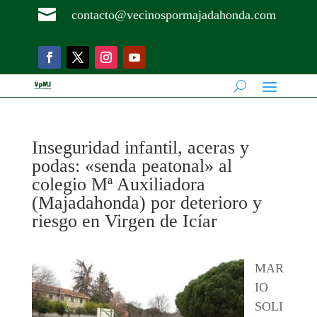

contacto@vecinospormajadahonda.com
Inseguridad infantil, aceras y
podas: «senda peatonal» al
colegio Mª Auxiliadora
(Majadahonda) por deterioro y
riesgo en Virgen de Icíar
MAR
IO
SOLI