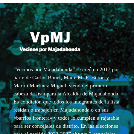
“Vecinos por Majadahonda” se creó en 2017 por
parte de Carlos Bonet, Maite M. F. Burón y
Martin Martinez Miguel, siendo el primero
cabeza de lista para la Alcaldía de Majadahonda.
Es condición que todos los integrantes de la lista
residan o trabajen en Majadahonda o en sus
«barrios frontera» y todos lo cumplen a rajatabla
para ser concejales de distrito. En las elecciones