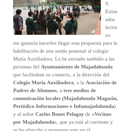
S.
Estim
ados
lector
es:
me gustaría hacerles llegar esta propuesta para la
habilitación de una senda peatonal al colegio
María Auxiliadora. La he enviado también a las
personas del
Ayuntamiento de Majadahonda
que facilitaban su contacto, a la dirección del
Colegio María Auxiliadora
, a la
Asociación de
Padres de Alumnos
, a
tres medios de
comunicación locales (Majadahonda Magazin,
Periódico Informaciones e Infomajadahonda
)
y al señor
Carlos Bonet Pelagay
de
«Vecinos
por Majadahonda»
, que ya está al corriente y
se ha ofrecido a promover esto en el