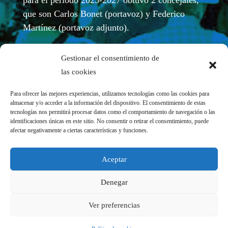
para el periódo 2023-2027 obtuvo 2 concejales,
que son Carlos Bonet (portavoz) y Federico
Martínez (portavoz adjunto).
Gestionar el consentimiento de
las cookies
Para ofrecer las mejores experiencias, utilizamos tecnologías como las cookies para
almacenar y/o acceder a la información del dispositivo. El consentimiento de estas
tecnologías nos permitirá procesar datos como el comportamiento de navegación o las
identificaciones únicas en este sitio. No consentir o retirar el consentimiento, puede
afectar negativamente a ciertas características y funciones.
REDES SOCIALES
Aceptar
Denegar
Ver preferencias