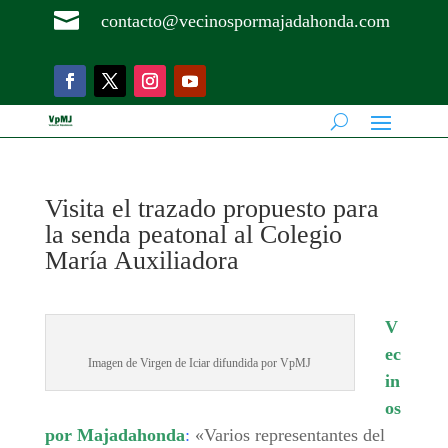

contacto@vecinospormajadahonda.com
Visita el trazado propuesto para
la senda peatonal al Colegio
María Auxiliadora
V
ec
Imagen de Virgen de Iciar difundida por VpMJ
in
os
por Majadahonda
:
«Varios representantes del