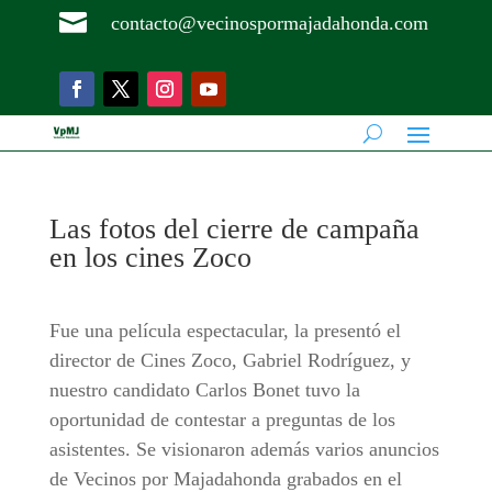

contacto@vecinospormajadahonda.com
Las fotos del cierre de campaña
en los cines Zoco
Fue una película espectacular, la presentó el
director de Cines Zoco, Gabriel Rodríguez, y
nuestro candidato Carlos Bonet tuvo la
oportunidad de contestar a preguntas de los
asistentes. Se visionaron además varios anuncios
de Vecinos por Majadahonda grabados en el