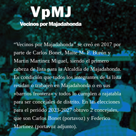
“Vecinos por Majadahonda” se creó en 2017 por
parte de Carlos Bonet, Maite M. F. Burón y
Martin Martinez Miguel, siendo el primero
cabeza de lista para la Alcaldía de Majadahonda.
Es condición que todos los integrantes de la lista
residan o trabajen en Majadahonda o en sus
«barrios frontera» y todos lo cumplen a rajatabla
para ser concejales de distrito. En las elecciones
para el periódo 2023-2027 obtuvo 2 concejales,
que son Carlos Bonet (portavoz) y Federico
Martínez (portavoz adjunto).