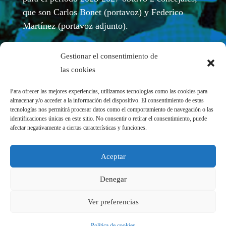
que son Carlos Bonet (portavoz) y Federico
Martínez (portavoz adjunto).
Gestionar el consentimiento de
las cookies
Para ofrecer las mejores experiencias, utilizamos tecnologías como las cookies para
almacenar y/o acceder a la información del dispositivo. El consentimiento de estas
tecnologías nos permitirá procesar datos como el comportamiento de navegación o las
identificaciones únicas en este sitio. No consentir o retirar el consentimiento, puede
afectar negativamente a ciertas características y funciones.
REDES SOCIALES
Aceptar
Denegar
Ver preferencias
Política de cookies