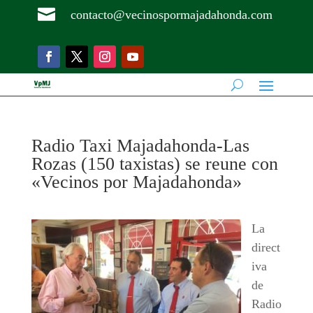

contacto@vecinospormajadahonda.com
Radio Taxi Majadahonda-Las
Rozas (150 taxistas) se reune con
«Vecinos por Majadahonda»
La
direct
iva
de
Radio