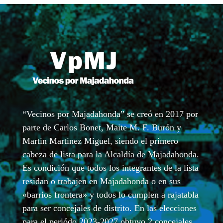
“Vecinos por Majadahonda” se creó en 2017 por
parte de Carlos Bonet, Maite M. F. Burón y
Martin Martinez Miguel, siendo el primero
cabeza de lista para la Alcaldía de Majadahonda.
Es condición que todos los integrantes de la lista
residan o trabajen en Majadahonda o en sus
«barrios frontera» y todos lo cumplen a rajatabla
para ser concejales de distrito. En las elecciones
para el periódo 2023-2027 obtuvo 2 concejales,