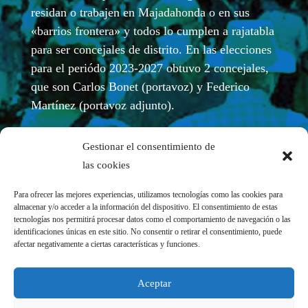
residan o trabajen en Majadahonda o en sus
«barrios frontera» y todos lo cumplen a rajatabla
para ser concejales de distrito. En las elecciones
para el periódo 2023-2027 obtuvo 2 concejales,
que son Carlos Bonet (portavoz) y Federico
Martínez (portavoz adjunto).
Gestionar el consentimiento de
las cookies
Para ofrecer las mejores experiencias, utilizamos tecnologías como las cookies para
almacenar y/o acceder a la información del dispositivo. El consentimiento de estas
tecnologías nos permitirá procesar datos como el comportamiento de navegación o las
identificaciones únicas en este sitio. No consentir o retirar el consentimiento, puede
afectar negativamente a ciertas características y funciones.
REDES SOCIALES
Aceptar