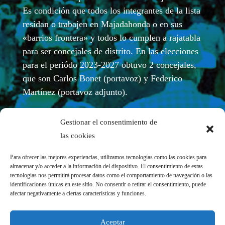
Es condición que todos los integrantes de la lista
residan o trabajen en Majadahonda o en sus
«barrios frontera» y todos lo cumplen a rajatabla
para ser concejales de distrito. En las elecciones
para el periódo 2023-2027 obtuvo 2 concejales,
que son Carlos Bonet (portavoz) y Federico
Martínez (portavoz adjunto).
Gestionar el consentimiento de
las cookies
Para ofrecer las mejores experiencias, utilizamos tecnologías como las cookies para
almacenar y/o acceder a la información del dispositivo. El consentimiento de estas
tecnologías nos permitirá procesar datos como el comportamiento de navegación o las
identificaciones únicas en este sitio. No consentir o retirar el consentimiento, puede
afectar negativamente a ciertas características y funciones.
REDES SOCIALES
Aceptar