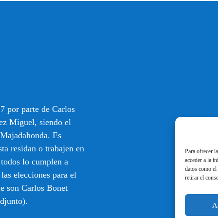
7 por parte de Carlos
ez Miguel, siendo el
e Majadahonda. Es
sta residan o trabajen en
Para ofrecer l
acceder a la i
 todos lo cumplen a
datos como el 
 las elecciones para el
retirar el cons
ue son Carlos Bonet
djunto).
A