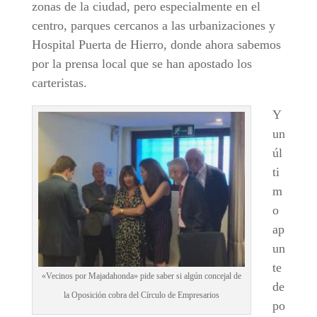
zonas de la ciudad, pero especialmente en el
centro, parques cercanos a las urbanizaciones y
Hospital Puerta de Hierro, donde ahora sabemos
por la prensa local que se han apostado los
carteristas.
Y
un
úl
ti
m
o
ap
un
te
«Vecinos por Majadahonda» pide saber si algún concejal de
de
la Oposición cobra del Círculo de Empresarios
po