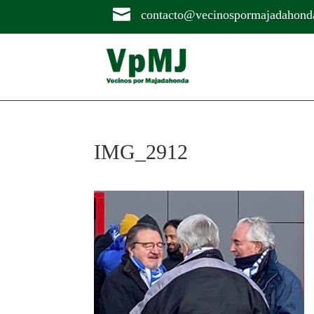

contacto@vecinospormajadahond
IMG_2912