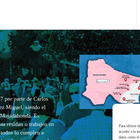
7 por parte de Carlos
ez Miguel, siendo el
e Majadahonda. Es
sta residan o trabajen en
Para ofrecer l
acceder a la i
 todos lo cumplen a
datos como el 