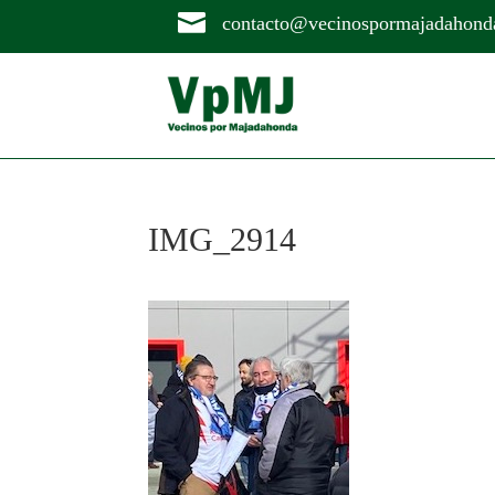

contacto@vecinospormajadahond
IMG_2914