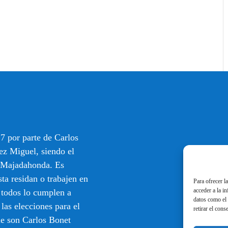
7 por parte de Carlos
ez Miguel, siendo el
e Majadahonda. Es
sta residan o trabajen en
Para ofrecer l
acceder a la i
 todos lo cumplen a
datos como el 
 las elecciones para el
retirar el cons
ue son Carlos Bonet