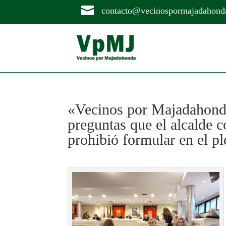

contacto@vecinospormajadahond
«Vecinos por Majadahonda
preguntas que el alcalde 
prohibió formular en el p