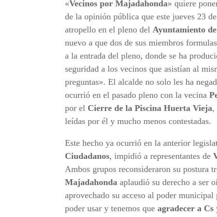
«
Vecinos por Majadahonda
» quiere pone
de la opinión pública que este jueves 23 d
atropello en el pleno del
Ayuntamiento d
nuevo a que dos de sus miembros formulase
a la entrada del pleno, donde se ha produc
seguridad a los vecinos que asistían al mis
preguntas». El alcalde no solo les ha negad
ocurrió en el pasado pleno con la vecina
Pe
por el
Cierre de la Piscina Huerta Vieja
,
leídas por él y mucho menos contestadas.
Este hecho ya ocurrió en la anterior legisl
Ciudadanos
, impidió a representantes de
Ambos grupos reconsideraron su postura tra
Majadahonda
aplaudió su derecho a ser 
aprovechado su acceso al poder municipal p
poder usar y tenemos que
agradecer a Cs