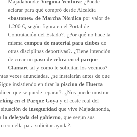
Majadahonda:
Virginia Ventura
: ¿Puede
aclarar para qué compró desde Alcaldía
«
bastones» de Marcha Nórdica
por valor de
1.200 €, según figura en el Portal de
Contratación del Estado?. ¿Por qué no hace la
misma
compra de material para clubes
de
otras disciplinas deportivas?. ¿Tiene intención
de crear un
paso de cebra en el parque
Clamart
tal y como le solicitan los vecinos?.
antas veces anunciadas, ¿se instalarán antes de que
Sigue insistiendo en tirar la
piscina de Huerta
 dicen que se puede reparar?. ¿Nos puede mostrar
arking en el Parque Goya
y el coste real del
 situación de
inseguridad
que vive Majadahonda,
n la delegada del gobierno
, que según sus
o con ella para solicitar ayuda?.