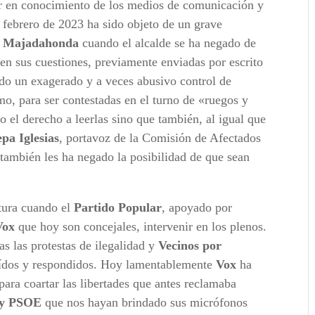
r en conocimiento de los medios de comunicación y
e febrero de 2023 ha sido objeto de un grave
e Majadahonda
cuando el alcalde se ha negado de
n sus cuestiones, previamente enviadas por escrito
ido un exagerado y a veces abusivo control de
mo, para ser contestadas en el turno de «ruegos y
o el derecho a leerlas sino que también, al igual que
pa Iglesias
, portavoz de la Comisión de Afectados
 también les ha negado la posibilidad de que sean
atura cuando el
Partido Popular
, apoyado por
Vox
que hoy son concejales, intervenir en los plenos.
s las protestas de ilegalidad y
Vecinos por
oídos y respondidos. Hoy lamentablemente
Vox
ha
ara coartar las libertades que antes reclamaba
 y PSOE
que nos hayan brindado sus micrófonos