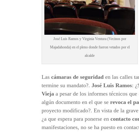
José Luis Ramos y Virginia Ventura (Vecinos por
Majadahonda) en el pleno donde fueron vetados por el
alcalde
Las
cámaras de seguridad
en las calles t
termine su mandato?.
José Luis Ramos
: ¿
Vieja
a pesar de los informes técnicos que
algún documento en el que se
revoca el p
proyecto modificado?. En vista de la grave
¿a que espera para ponerse en
contacto co
manifestaciones, no se ha puesto en contact