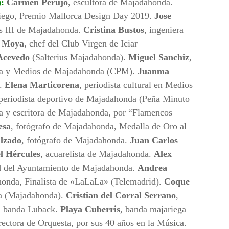
):
Carmen Perujo
, escultora de Majadahonda.
riego, Premio Mallorca Design Day 2019.
Jose
los III de Majadahonda.
Cristina Bustos
, ingeniera
z Moya
, chef del Club Virgen de Iciar
 Acevedo
(Salterius Majadahonda).
Miguel Sanchiz
,
ensa y Medios de Majadahonda (CPM).
Juanma
d.
Elena Marticorena
, periodista cultural en Medios
periodista deportivo de Majadahonda (Peña Minuto
a y escritora de Majadahonda, por “Flamencos
esa
, fotógrafo de Majadahonda, Medalla de Oro al
alzado
, fotógrafo de Majadahonda.
Juan Carlos
l Hércules
, acuarelista de Majadahonda.
Alex
lud del Ayuntamiento de Majadahonda.
Andrea
honda, Finalista de «LaLaLa» (Telemadrid).
Coque
ra (Majadahonda).
Cristian del Corral Serrano
,
a banda Luback.
Playa Cuberris
, banda majariega
irectora de Orquesta, por sus 40 años en la Música.