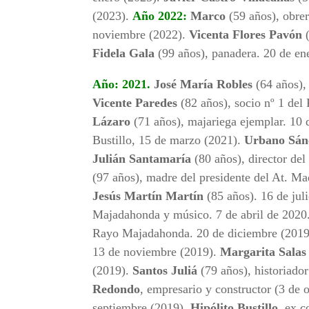
(2023).
Año 2022:
Marco
(59 años), obrer
noviembre (2022).
Vicenta Flores Pavón
(
Fidela Gala
(99 años), panadera. 20 de en
Año: 2021.
José María Robles
(64 años), 
Vicente Paredes
(82 años), socio nº 1 de
Lázaro
(71 años), majariega ejemplar. 10
Bustillo, 15 de marzo (2021).
Urbano Sán
Julián Santamaría
(80 años), director de
(97 años), madre del presidente del At. Ma
Jesús Martín Martín
(85 años). 16 de jul
Majadahonda y músico. 7 de abril de 2020
Rayo Majadahonda. 20 de diciembre (201
13 de noviembre (2019).
Margarita Salas
(2019).
Santos Juliá
(79 años), historiador
Redondo
, empresario y constructor (3 de 
septiembre (2019).
Hipólito Bustillo
, ex 