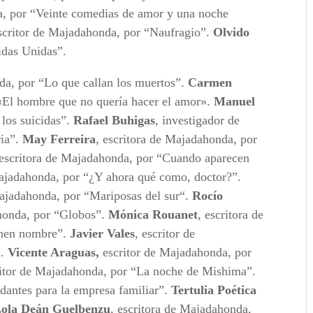
a, por “Veinte comedias de amor y una noche
escritor de Majadahonda, por “Naufragio”.
Olvido
idas Unidas”.
da, por “Lo que callan los muertos”.
Carmen
El hombre que no quería hacer el amor».
Manuel
los suicidas”.
Rafael Buhigas
, investigador de
ria”.
May Ferreira
, escritora de Majadahonda, por
 escritora de Majadahonda, por “Cuando aparecen
Majadahonda, por “¿Y ahora qué como, doctor?”.
Majadahonda, por “Mariposas del sur“.
Rocío
ahonda, por “Globos”.
Mónica Rouanet
, escritora de
enen nombre”.
Javier Vales
, escritor de
”.
Vicente Araguas,
escritor de Majadahonda, por
ritor de Majadahonda, por “La noche de Mishima”.
idantes para la empresa familiar”.
Tertulia Poética
ola Deán Guelbenzu
, escritora de Majadahonda,