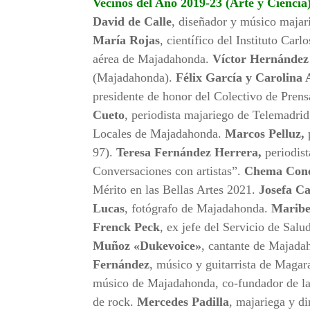
Vecinos del Año 2019-23 (Arte y Ciencia
David de Calle
, diseñador y músico maja
María Rojas
, científico del Instituto Car
aérea de Majadahonda.
Víctor Hernánde
(Majadahonda).
Félix García y Carolina
presidente de honor del Colectivo de Pr
Cueto
, periodista majariego de Telemadri
Locales de Majadahonda.
Marcos Pelluz,
97).
Teresa Fernández Herrera,
periodist
Conversaciones con artistas”.
Chema Con
Mérito en las Bellas Artes 2021.
Josefa C
Lucas
, fotógrafo de Majadahonda.
Maribe
Frenck Peck
, ex jefe del Servicio de Sa
Muñoz «Dukevoice»
, cantante de Majada
Fernández
, músico y guitarrista de Maga
músico de Majadahonda, co-fundador de l
de rock.
Mercedes Padilla
, majariega y d