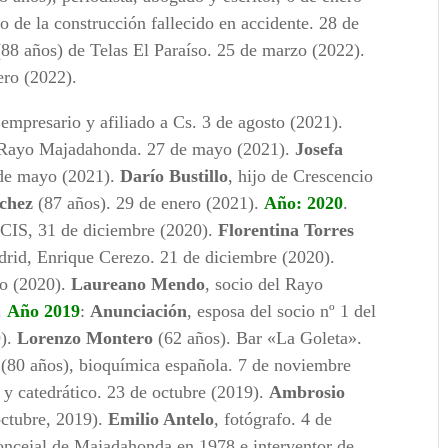
o de la construcción fallecido en accidente. 28 de
88 años) de Telas El Paraíso. 25 de marzo (2022).
ero (2022).
empresario y afiliado a Cs. 3 de agosto (2021).
l Rayo Majadahonda. 27 de mayo (2021).
Josefa
 de mayo (2021).
Darío Bustillo
, hijo de Crescencio
chez
(87 años). 29 de enero (2021).
Año: 2020
.
l CIS, 31 de diciembre (2020).
Florentina Torres
drid, Enrique Cerezo. 21 de diciembre (2020).
io (2020).
Laureano Mendo
, socio del Rayo
.
Año 2019
:
Anunciación
, esposa del socio nº 1 del
9).
Lorenzo Montero
(62 años). Bar «La Goleta».
(80 años), bioquímica española. 7 de noviembre
 y catedrático. 23 de octubre (2019).
Ambrosio
octubre, 2019).
Emilio Antelo
, fotógrafo. 4 de
concejal de Majadahonda en 1978 e interventor de