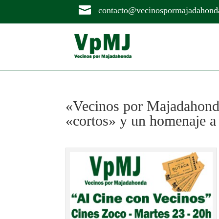

contacto@vecinospormajadahond
«Vecinos por Majadahonda
«cortos» y un homenaje a