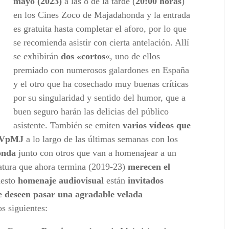
mayo (2023)
a las 8 de la tarde (
20:00 horas
)
en los Cines Zoco de Majadahonda y la entrada
es gratuita hasta completar el aforo, por lo que
se recomienda asistir con cierta antelación. Allí
se exhibirán
dos «cortos
«, uno de ellos
premiado con numerosos galardones en España
y el otro que ha cosechado muy buenas críticas
por su singularidad y sentido del humor, que a
buen seguro harán las delicias del público
asistente. También se emiten
varios vídeos que
e VpMJ
a lo largo de las últimas semanas con los
onda
junto con otros que van a homenajear a un
latura que ahora termina (2019-23)
merecen el
desto
homenaje audiovisual
están
invitados
e deseen pasar una agradable velada
s siguientes: