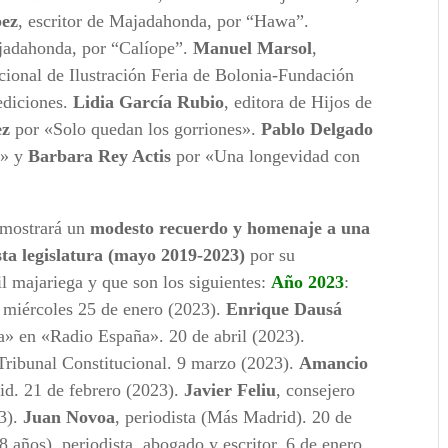
pez
, escritor de Majadahonda, por “Hawa”.
ajadahonda, por “Calíope”.
Manuel Marsol
,
cional de Ilustración Feria de Bolonia-Fundación
ediciones.
Lidia García Rubio
, editora de Hijos de
ez
por «Solo quedan los gorriones».
Pablo Delgado
o» y
Barbara Rey Actis
por «Una longevidad con
 mostrará un
modesto recuerdo y homenaje a una
esta legislatura (mayo 2019-2023)
por su
il majariega y que son los siguientes:
Año 2023
:
 miércoles 25 de enero (2023).
Enrique Dausá
a» en «Radio España». 20 de abril (2023).
Tribunal Constitucional. 9 marzo (2023).
Amancio
id. 21 de febrero (2023).
Javier Feliu
, consejero
3).
Juan Novoa
, periodista (Más Madrid). 20 de
8 años), periodista, abogado y escritor, 6 de enero