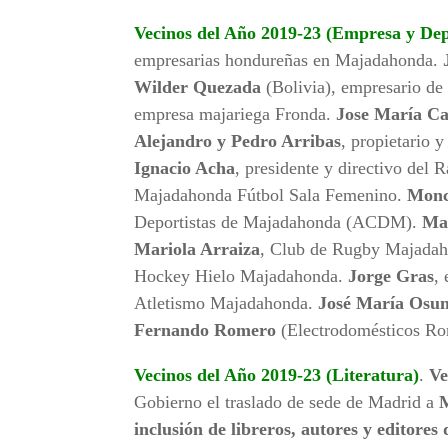
Vecinos del Año 2019-23 (Empresa y Dep
empresarias hondureñas en Majadahonda.
Wilder Quezada
(Bolivia), empresario d
empresa majariega Fronda.
Jose María Ca
Alejandro y Pedro Arribas
, propietario
Ignacio Acha
, presidente y directivo de
Majadahonda Fútbol Sala Femenino.
Monc
Deportistas de Majadahonda (ACDM).
Ma
Mariola Arraiza
, Club de Rugby Majada
Hockey Hielo Majadahonda.
Jorge Gras
,
Atletismo Majadahonda.
José María Osu
Fernando Romero
(Electrodomésticos Ro
Vecinos del Año 2019-23 (Literatura)
.
Ve
Gobierno el traslado de sede de Madrid a
inclusión de libreros, autores y editore