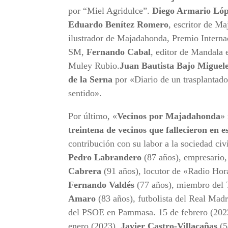
por “Miel Agridulce”.
Diego Armario Ló
Eduardo Benítez Romero
, escritor de M
ilustrador de Majadahonda, Premio Interna
SM,
Fernando Cabal
, editor de Mandala 
Muley Rubio.
Juan Bautista Bajo Miguel
de la Serna
por «Diario de un trasplantad
sentido».
Por último, «
Vecinos por Majadahonda
»
treintena de vecinos que fallecieron en 
contribución con su labor a la sociedad civ
Pedro Labrandero
(87 años), empresario,
Cabrera
(91 años), locutor de «Radio Hor
Fernando Valdés
(77 años), miembro del 
Amaro
(83 años), futbolista del Real Madr
del PSOE en Pammasa. 15 de febrero (202
enero (2023).
Javier Castro-Villacañas
(5