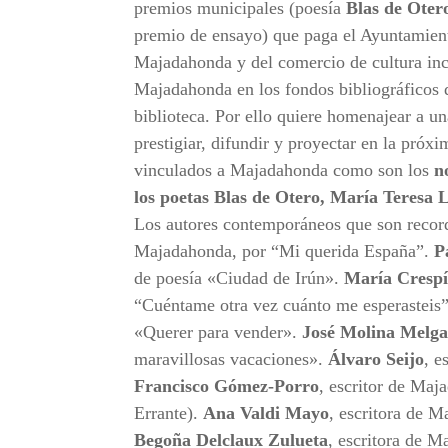
premios municipales (poesía
Blas de Oter
premio de ensayo) que paga el Ayuntamient
Majadahonda y del comercio de cultura inc
Majadahonda en los fondos bibliográficos 
biblioteca. Por ello quiere homenajear a un
prestigiar, difundir y proyectar en la próxim
vinculados a Majadahonda como son los
n
los poetas Blas de Otero, María Teresa 
Los autores contemporáneos que son record
Majadahonda, por “Mi querida España”.
P
de poesía «Ciudad de Irún».
María Cresp
“Cuéntame otra vez cuánto me esperasteis
«Querer para vender».
José Molina Melga
maravillosas vacaciones».
Álvaro Seijo
, e
Francisco Gómez-Porro
, escritor de Maj
Errante).
Ana Valdi Mayo
, escritora de M
Begoña Delclaux Zulueta
, escritora de 