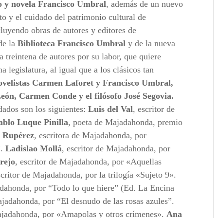
o y novela Francisco Umbral
, además de un nuevo
o y el cuidado del patrimonio cultural de
luyendo obras de autores y editores de
de la
Biblioteca Francisco Umbral
y de la nueva
a treintena de autores por su labor, que quiere
a legislatura, al igual que a los clásicos tan
ovelistas
Carmen Laforet y Francisco Umbral,
León, Carmen Conde y el filósofo José Segovia.
ados son los siguientes:
Luis del Val
, escritor de
ablo Luque Pinilla
, poeta de Majadahonda, premio
í Rupérez
, escritora de Majadahonda, por
”.
Ladislao Mollá
, escritor de Majadahonda, por
rejo
, escritor de Majadahonda, por «Aquellas
scritor de Majadahonda, por la trilogía «Sujeto 9».
adahonda, por “Todo lo que hiere” (Ed. La Encina
ajadahonda, por “El desnudo de las rosas azules”.
Majadahonda, por «Amapolas y otros crímenes».
Ana