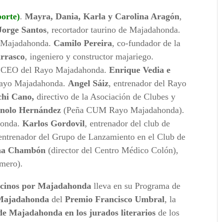
orte)
.
Mayra, Dania, Karla y Carolina Aragón
,
Jorge Santos
, recortador taurino de Majadahonda.
e Majadahonda.
Camilo Pereira
, co-fundador de la
rrasco
, ingeniero y constructor majariego.
 y CEO del Rayo Majadahonda.
Enrique Vedia e
l Rayo Majadahonda.
Angel Sáiz
, entrenador del Rayo
hi Cano,
directivo de la Asociación de Clubes y
nolo Hernández
(Peña CUM Rayo Majadahonda).
honda.
Karlos Gordovil
, entrenador del club de
 entrenador del Grupo de Lanzamiento en el Club de
na Chambón
(director del Centro Médico Colón),
mero).
cinos por Majadahonda
lleva en su Programa de
Majadahonda
del
Premio Francisco Umbral
, la
s de Majadahonda en los jurados literarios
de los