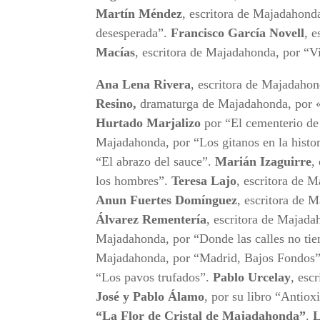
Martín Méndez
, escritora de Majadahond
desesperada”.
Francisco García Novell
, 
Macías
, escritora de Majadahonda, por “V
Ana Lena Rivera
, escritora de Majadahon
Resino,
dramaturga de Majadahonda, por «
Hurtado Marjalizo
por “El cementerio de 
Majadahonda, por “Los gitanos en la histo
“El abrazo del sauce”.
Marián Izaguirre
,
los hombres”.
Teresa Lajo
, escritora de 
Anun Fuertes Domínguez
, escritora de 
Álvarez Rementería
, escritora de Majad
Majadahonda, por “Donde las calles no ti
Majadahonda, por “Madrid, Bajos Fondos
“Los pavos trufados”.
Pablo Urcelay
, esc
José y Pablo Álamo
, por su libro “Antiox
“La Flor de Cristal de Majadahonda”
.
L