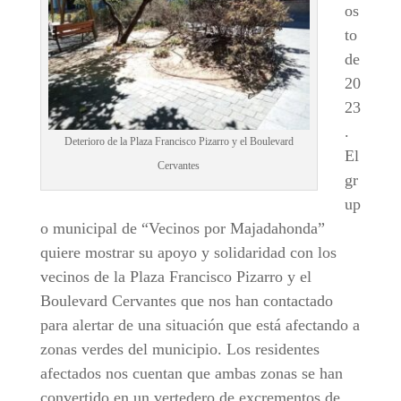
os
to
de
20
23
.
Deterioro de la Plaza Francisco Pizarro y el Boulevard
El
Cervantes
gr
up
o municipal de “Vecinos por Majadahonda”
quiere mostrar su apoyo y solidaridad con los
vecinos de la Plaza Francisco Pizarro y el
Boulevard Cervantes que nos han contactado
para alertar de una situación que está afectando a
zonas verdes del municipio. Los residentes
afectados nos cuentan que ambas zonas se han
convertido en un vertedero de excrementos de