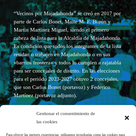
“Vecinos por Majadahonda” se creó en 2017 por
parte de Carlos Bonet, Maite M. F. Burón y
Martin Martinez Miguel, siendo el primero
cabeza de lista para la Alcaldía de Majadahonda.
Es condición que todos los integrantes de la lista
residan o trabajen en Majadahonda o en sus
«barrios frontera» y todos lo cumplen a rajatabla
para ser concejales de distrito. En las elecciones
para el periódo 2023-2027 obtuvo 2 concejales,
que son Carlos Bonet (portavoz) y Federico
Martínez (portavoz adjunto).
Gestionar el consentimiento de
las cookies
Para ofrecer las mejores experiencias, utilizamos tecnologías como las cookies para