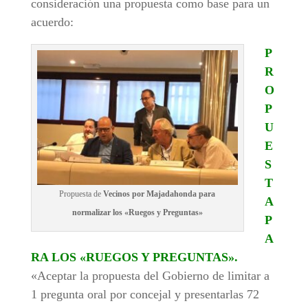
consideración una propuesta como base para un
acuerdo:
P
R
O
P
U
E
S
T
Propuesta de
Vecinos por Majadahonda para
A
normalizar los «Ruegos y Preguntas»
P
A
RA LOS «RUEGOS Y PREGUNTAS».
«Aceptar la propuesta del Gobierno de limitar a
1 pregunta oral por concejal y presentarlas 72