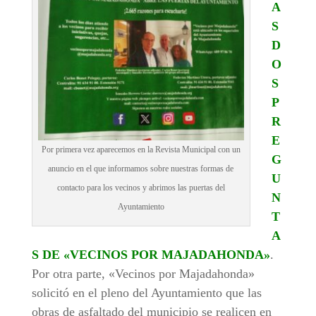
A
S
D
O
S
P
R
E
Por primera vez aparecemos en la Revista Municipal con un
G
anuncio en el que informamos sobre nuestras formas de
U
contacto para los vecinos y abrimos las puertas del
N
Ayuntamiento
T
A
S DE «VECINOS POR MAJADAHONDA»
.
Por otra parte, «Vecinos por Majadahonda»
solicitó en el pleno del Ayuntamiento que las
obras de asfaltado del municipio se realicen en