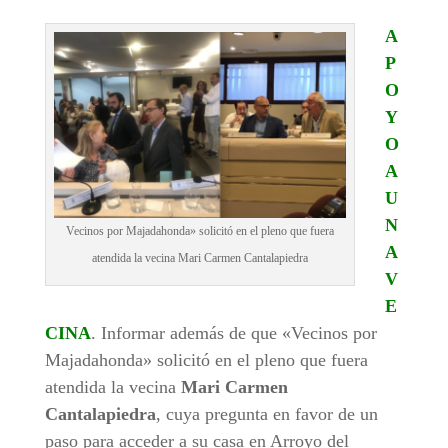
A
P
O
Y
O
A
U
N
Vecinos por Majadahonda» solicitó en el pleno que fuera
A
atendida la vecina Mari Carmen Cantalapiedra
V
E
CINA
. Informar además de que «Vecinos por
Majadahonda» solicitó en el pleno que fuera
atendida la vecina
Mari Carmen
Cantalapiedra
, cuya pregunta en favor de un
paso para acceder a su casa en Arroyo del