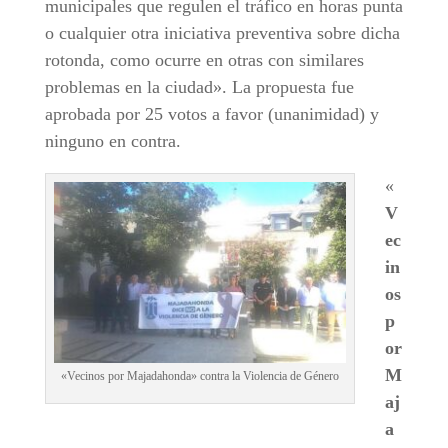
municipales que regulen el tráfico en horas punta
o cualquier otra iniciativa preventiva sobre dicha
rotonda, como ocurre en otras con similares
problemas en la ciudad». La propuesta fue
aprobada por 25 votos a favor (unanimidad) y
ninguno en contra.
«
V
ec
in
os
p
or
M
«Vecinos por Majadahonda» contra la Violencia de Género
aj
a