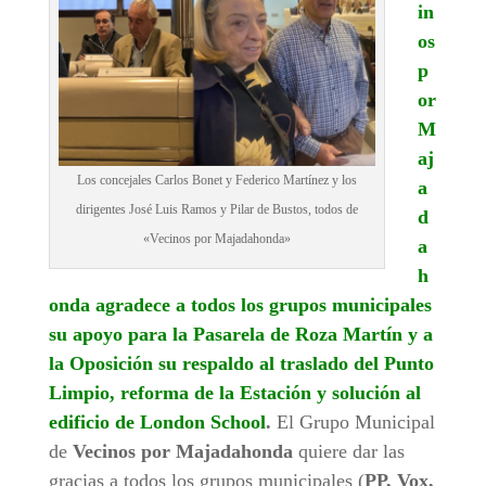
in
os
p
or
M
aj
Los concejales Carlos Bonet y Federico Martínez y los
a
dirigentes José Luis Ramos y Pilar de Bustos, todos de
d
«Vecinos por Majadahonda»
a
h
onda agradece a todos los grupos municipales
su apoyo para la Pasarela de Roza Martín y a
la Oposición su respaldo al traslado del Punto
Limpio, reforma de la Estación y solución al
edificio de London School
.
El Grupo Municipal
de
Vecinos por Majadahonda
quiere dar las
gracias a todos los grupos municipales (
PP, Vox,