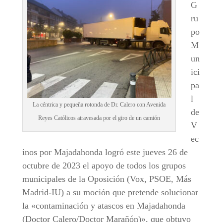
G
ru
po
M
un
ici
pa
l
La céntrica y pequeña rotonda de Dr. Calero con Avenida
de
Reyes Católicos atravesada por el giro de un camión
V
ec
inos por Majadahonda logró este jueves 26 de
octubre de 2023 el apoyo de todos los grupos
municipales de la Oposición (Vox, PSOE, Más
Madrid-IU) a su moción que pretende solucionar
la «contaminación y atascos en Majadahonda
(Doctor Calero/Doctor Marañón)», que obtuvo