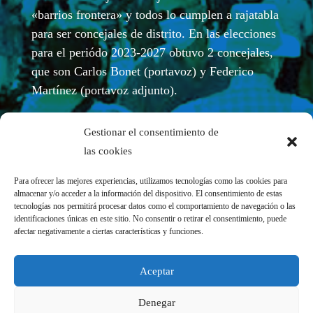
«barrios frontera» y todos lo cumplen a rajatabla
para ser concejales de distrito. En las elecciones
para el periódo 2023-2027 obtuvo 2 concejales,
que son Carlos Bonet (portavoz) y Federico
Martínez (portavoz adjunto).
Gestionar el consentimiento de
las cookies
Para ofrecer las mejores experiencias, utilizamos tecnologías como las cookies para
almacenar y/o acceder a la información del dispositivo. El consentimiento de estas
tecnologías nos permitirá procesar datos como el comportamiento de navegación o las
identificaciones únicas en este sitio. No consentir o retirar el consentimiento, puede
afectar negativamente a ciertas características y funciones.
REDES SOCIALES
Aceptar
Denegar