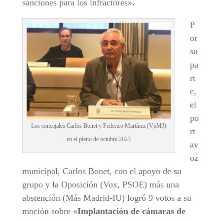
sanciones para los infractores».
P
or
su
pa
rt
e,
el
po
Los concejales Carlos Bonet y Federico Martínez (VpMJ)
rt
en el pleno de octubre 2023
av
oz
municipal, Carlos Bonet, con el apoyo de su
grupo y la Oposición (Vox, PSOE) más una
abstención (Más Madrid-IU) logró 9 votos a su
moción sobre «
Implantación de cámaras de