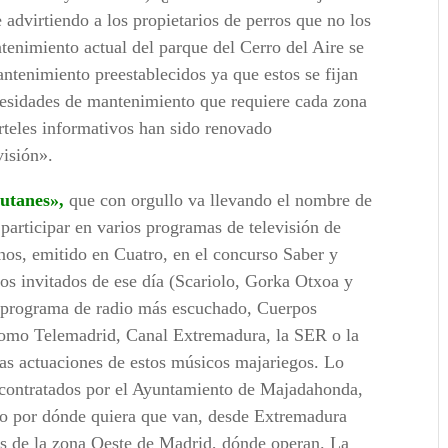
advirtiendo a los propietarios de perros que no los
enimiento actual del parque del Cerro del Aire se
ntenimiento preestablecidos ya que estos se fijan
ecesidades de mantenimiento que requiere cada zona
arteles informativos han sido renovado
visión».
utanes»,
que con orgullo va llevando el nombre de
articipar en varios programas de televisión de
os, emitido en Cuatro, en el concurso Saber y
 los invitados de ese día (Scariolo, Gorka Otxoa y
al programa de radio más escuchado, Cuerpos
omo Telemadrid, Canal Extremadura, la SER o la
las actuaciones de estos músicos majariegos. Lo
 contratados por el Ayuntamiento de Majadahonda,
blo por dónde quiera que van, desde Extremadura
os de la zona Oeste de Madrid, dónde operan. La