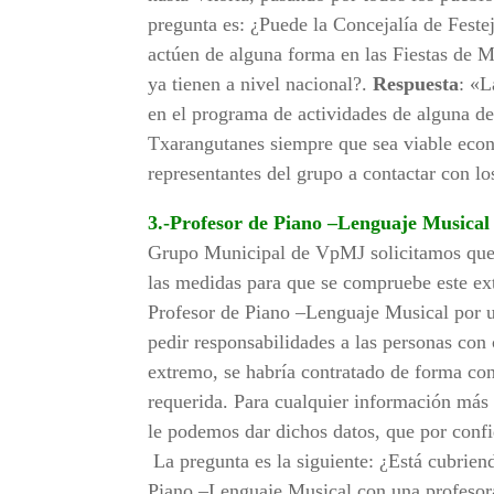
pregunta es: ¿Puede la Concejalía de Fest
actúen de alguna forma en las Fiestas de M
ya tienen a nivel nacional?.
Respuesta
: «L
en el programa de actividades de alguna de 
Txarangutanes siempre que sea viable econó
representantes del grupo a contactar con lo
3.-Profesor de Piano –Lenguaje Musica
Grupo Municipal de VpMJ solicitamos que s
las medidas para que se compruebe este ex
Profesor de Piano –Lenguaje Musical por u
pedir responsabilidades a las personas con 
extremo, se habría contratado de forma con
requerida. Para cualquier información más d
le podemos dar dichos datos, que por confi
La pregunta es la siguiente: ¿Está cubrie
Piano –Lenguaje Musical con una profesora