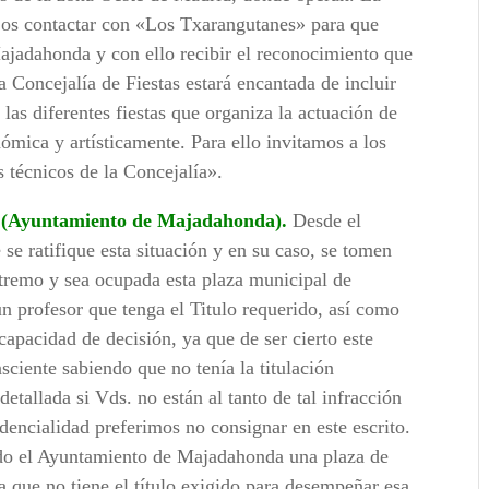
ejos contactar con «Los Txarangutanes» para que
ajadahonda y con ello recibir el reconocimiento que
a Concejalía de Fiestas estará encantada de incluir
las diferentes fiestas que organiza la actuación de
mica y artísticamente. Para ello invitamos a los
s técnicos de la Concejalía».
l (Ayuntamiento de Majadahonda).
Desde el
e ratifique esta situación y en su caso, se tomen
tremo y sea ocupada esta plaza municipal de
n profesor que tenga el Titulo requerido, así como
capacidad de decisión, ya que de ser cierto este
sciente sabiendo que no tenía la titulación
etallada si Vds. no están al tanto de tal infracción
dencialidad preferimos no consignar en este escrito.
ndo el Ayuntamiento de Majadahonda una plaza de
 que no tiene el título exigido para desempeñar esa