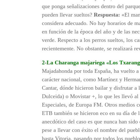
que ponga señalizaciones dentro del parque 
pueden llevar sueltos?
Respuesta:
«El mant
considera adecuado. No hay horarios de ma
en función de la época del año y de las n
verde. Respecto a los perros sueltos, los c
recientemente. No obstante, se realizará re
2-La Charanga majariega «Los Txarang
Majadahonda por toda España, ha vuelto a p
carácter nacional, como Martínez y Herman
Cantar, dónde hicieron bailar y disfrutar a
Dulceida) o Movistar +, lo que les llevó 
Especiales, de Europa FM. Otros medios c
ETB también se hicieron eco en su día de 
anecdótico del caso es que nunca han sido
pese a llevar con éxito el nombre del pue
hasta Vitoria, pasando por todos los puebl