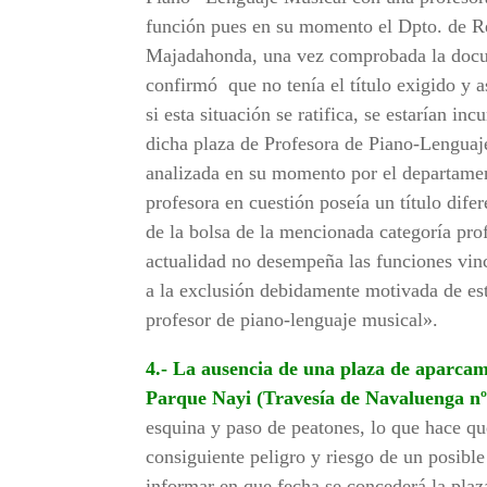
función pues en su momento el Dpto. de 
Majadahonda, una vez comprobada la docume
confirmó que no tenía el título exigido y as
si esta situación se ratifica, se estarían in
dicha plaza de Profesora de Piano-Lengua
analizada en su momento por el departame
profesora en cuestión poseía un título difer
de la bolsa de la mencionada categoría pro
actualidad no desempeña las funciones vinc
a la exclusión debidamente motivada de est
profesor de piano-lenguaje musical».
4.- La ausencia de una plaza de aparcami
Parque Nayi (Travesía de Navaluenga nº
esquina y paso de peatones, lo que hace que
consiguiente peligro y riesgo de un posibl
informar en que fecha se concederá la plaz