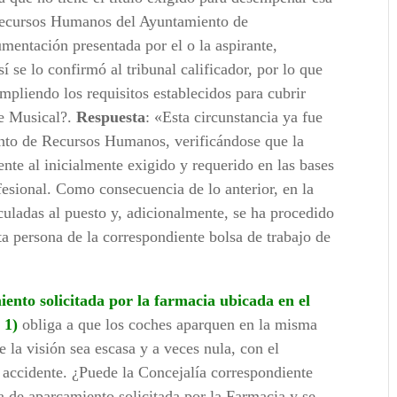
Recursos Humanos del Ayuntamiento de
ntación presentada por el o la aspirante,
í se lo confirmó al tribunal calificador, por lo que
cumpliendo los requisitos establecidos para cubrir
je Musical?.
Respuesta
: «Esta circunstancia ya fue
nto de Recursos Humanos, verificándose que la
ente al inicialmente exigido y requerido en las bases
fesional. Como consecuencia de lo anterior, en la
uladas al puesto y, adicionalmente, se ha procedido
a persona de la correspondiente bolsa de trabajo de
ento solicitada por la farmacia ubicada en el
 1)
obliga a que los coches aparquen en la misma
 la visión sea escasa y a veces nula, con el
e accidente. ¿Puede la Concejalía correspondiente
a de aparcamiento solicitada por la Farmacia y se