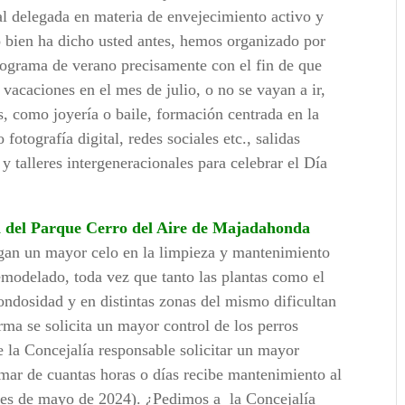
al delegada en materia de envejecimiento activo y
 bien ha dicho usted antes, hemos organizado por
ograma de verano precisamente con el fin de que
vacaciones en el mes de julio, o no se vayan a ir,
es, como joyería o baile, formación centrada en la
otografía digital, redes sociales etc., salidas
y talleres intergeneracionales para celebrar el Día
a del Parque Cerro del Aire de Majadahonda
ngan un mayor celo en la limpieza y mantenimiento
emodelado, toda vez que tanto las plantas como el
ondosidad y en distintas zonas del mismo dificultan
rma se solicita un mayor control de los perros
e la Concejalía responsable solicitar un mayor
ormar de cuantas horas o días recibe mantenimiento al
mes de mayo de 2024). ¿Pedimos a
la Concejalía