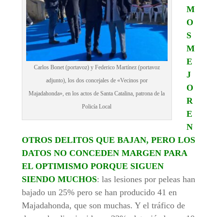
M
O
S
M
E
Carlos Bonet (portavoz) y Federico Martínez (portavoz
J
adjunto), los dos concejales de «Vecinos por
O
Majadahonda», en los actos de Santa Catalina, patrona de la
R
Policía Local
E
N
OTROS DELITOS QUE BAJAN, PERO LOS
DATOS NO CONCEDEN MARGEN PARA
EL OPTIMISMO PORQUE SIGUEN
SIENDO MUCHOS
: las lesiones por peleas han
bajado un 25% pero se han producido 41 en
Majadahonda, que son muchas. Y el tráfico de