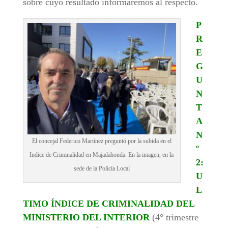
sobre cuyo resultado informaremos al respecto.
P
R
E
G
U
N
T
A
N
El concejal Federico Martínez preguntó por la subida en el
º
Indice de Criminalidad en Majadahonda. En la imagen, en la
2:
sede de la Policía Local
U
L
TIMO ÍNDICE DE CRIMINALIDAD DEL
MINISTERIO DEL INTERIOR
(4° trimestre