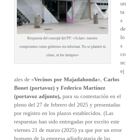
un
ta
s
de
lo
Respuesta del concejal del PP: «Aclaro: nuestro
s
compromiso como gobierno era informar. No se planteó ni
co
cómo, ni los tiempos»
nc
ej
ales de «
Vecinos por Majadahonda
«,
Carlos
Bonet (portavoz) y Federico Martínez
(portavoz adjunto),
para su contestación en el
pleno del 27 de febrero del 2025 y presentadas
por registro en los plazos establecidos. (Las
respuestas han sido entregadas por escrito este
viernes 21 de marzo (2025) ya que por un error
humano de la empresa adjudicataria de las