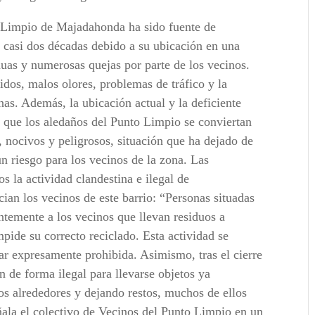
 Limpio de Majadahonda ha sido fuente de
 casi dos décadas debido a su ubicación en una
nuas y numerosas quejas por parte de los vecinos.
idos, malos olores, problemas de tráfico y la
nas. Además, la ubicación actual y la deficiente
o que los aledaños del Punto Limpio se conviertan
, nocivos y peligrosos, situación que ha dejado de
n riesgo para los vecinos de la zona. Las
s la actividad clandestina e ilegal de
an los vecinos de este barrio: “Personas situadas
ntemente a los vecinos que llevan residuos a
impide su correcto reciclado. Esta actividad se
ar expresamente prohibida. Asimismo, tras el cierre
an de forma ilegal para llevarse objetos ya
os alrededores y dejando restos, muchos de ellos
eñala el colectivo de Vecinos del Punto Limpio en un