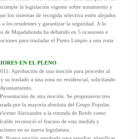
ncumple la legislación vigente sobre tratamiento y
que los sistemas de recogida selectiva estén alejados
 a los residentes y garantizar la seguridad. A lo
nto de Majadahonda ha debatido en 5 ocasiones e
mociones para trasladar el Punto Limpio a una zona
IORES EN EL PLENO
2011: Aprobación de una moción para proceder al
 su traslado a una zona no residencial, solicitando
l Ayuntamiento.
 Presentación de otra moción. Se propusieron tres
hazada por la mayoría absoluta del Grupo Popular.
 Vicente Aleixandre a la rotonda de Renfe como
lcalde reconoció el fracaso de esta medida y
laciones en su nueva legislatura.
8: Nueva moción aprobada para estudiar, planificar