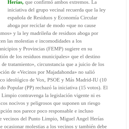
Herías,
que confirmó ambos extremos. La
iniciativa del grupo vecinal recuerda que la ley
española de Residuos y Economía Circular
aboga por reciclar de modo «que no cause
umos» y la ley madrileña de residuos aboga por
en las molestias e incomodidades a los
nicipios y Provincias (FEMP) sugiere en su
ión de los residuos municipales» que el destino
s de tratamiento», circunstancia que a juicio de los
moción de «Vecinos por Majadahonda» no salió
 arco ideológico de Vox, PSOE y Más Madrid-IU (10
ido Popular (PP) rechazó la iniciativa (15 votos). El
 Limpio contravenga la legislación vigente ni es
xicos nocivos y peligrosos que suponen un riesgo
ripción nos parece poco responsable e incluso
 de vecinos del Punto Limpio, Miguel Angel Herías
ue ocasionar molestias a los vecinos y también debe