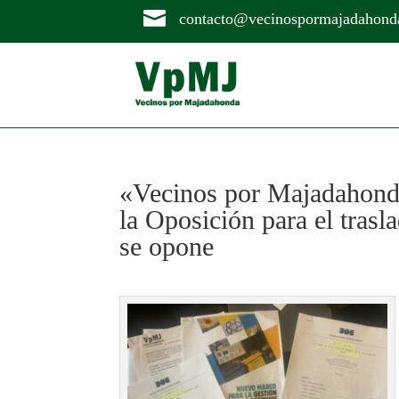

contacto@vecinospormajadahond
«Vecinos por Majadahonda
la Oposición para el tras
se opone