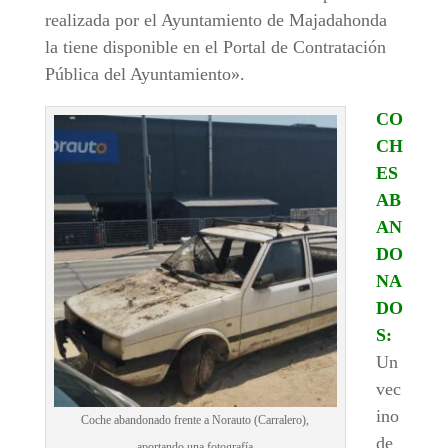
realizada por el Ayuntamiento de Majadahonda
la tiene disponible en el Portal de Contratación
Pública del Ayuntamiento».
CO
CH
ES
AB
AN
DO
NA
DO
S:
Un
vec
ino
Coche abandonado frente a Norauto (Carralero),
de
aportando una fotografía