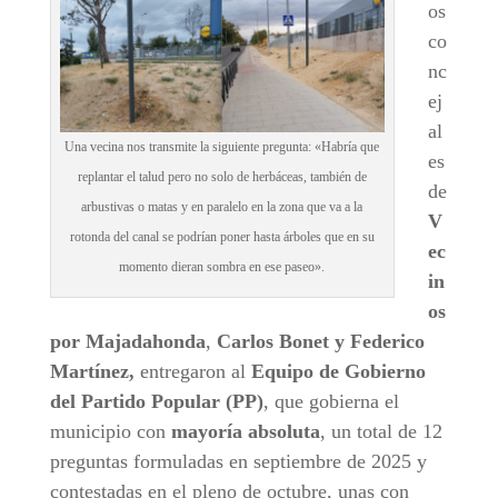
os
co
nc
ej
al
Una vecina nos transmite la siguiente pregunta: «Habría que
es
replantar el talud pero no solo de herbáceas, también de
de
arbustivas o matas y en paralelo en la zona que va a la
V
rotonda del canal se podrían poner hasta árboles que en su
ec
momento dieran sombra en ese paseo».
in
os
por Majadahonda
,
Carlos Bonet y Federico
Martínez,
entregaron al
Equipo de Gobierno
del Partido Popular (PP)
, que gobierna el
municipio con
mayoría absoluta
, un total de 12
preguntas formuladas en septiembre de 2025 y
contestadas en el pleno de octubre, unas con