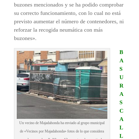
buzones mencionados y se ha podido comprobar
su correcto funcionamiento, con lo cual no está
previsto aumentar el número de contenedores, ni
reforzar la recogida neumática con más
buzones».
B
A
S
U
R
A
S
C
A
Un vecino de Majadahonda ha enviado al grupo municipal
L
de «Vecinos por Majadahonda» fotos de lo que considera
L