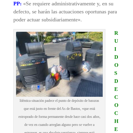
PP:
«Se requiere administrativamente y, en su
defecto, se harán las actuaciones oportunas para
poder actuar subsidiariamente».
R
U
I
D
O
S
D
E
C
Idéntica situación padece el punto de depósito de basuras
O
que está justo en frente del As de Bastos, «que está
C
estropeado de forma permanente desde hace casi dos años,
H
de vez en cuando arreglan alguno pero se vuelve a
E
estropear, es una absoluta vergüenza, siempre está