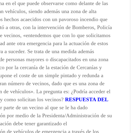
ma en el que puede observarse como delante de las
can vehículos, siendo además una zona de alta
los hechos acaecidos con un pavoroso incendio que
ó a otras, con la intervención de Bomberos, Policía
de vecinos, «entendemos que con lo que solicitamos
ad ante otra emergencia para la actuación de estos
era a suceder. Se trata de una medida además
ca de personas mayores o discapacitados en una zona
co por la cercanía de la estación de Cercanías y
upone el coste de un simple pintado y redunda a
gran número de vecinos, dado que es una zona de
 de vehículos». La pregunta es: ¿Podría acceder el
 y como solicitan los vecinos?
RESPUESTA DEL
r parte de un vecino al que se le ha dado
ón por medio de la Presidenta/Administración de su
zación debe tener garantizado el
ión de vehículos de emergencia a través de los