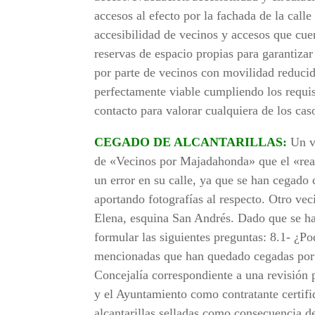
accesos al efecto por la fachada de la call
accesibilidad de vecinos y accesos que cue
reservas de espacio propias para garantizar
por parte de vecinos con movilidad reducid
perfectamente viable cumpliendo los requis
contacto para valorar cualquiera de los cas
CEGADO DE ALCANTARILLAS:
Un ve
de «Vecinos por Majadahonda» que el «rea
un error en su calle, ya que se han cegado c
aportando fotografías al respecto. Otro vec
Elena, esquina San Andrés. Dado que se h
formular las siguientes preguntas: 8.1- ¿Pod
mencionadas que han quedado cegadas por l
Concejalía correspondiente a una revisión 
y el Ayuntamiento como contratante certif
alcantarillas selladas como consecuencia d