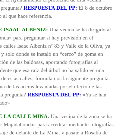
ta pregunta?
RESPUESTA DEL PP:
El 8 de octubre
 al que hace referencia.
 ISAAC ALBENIZ:
Una vecina se ha dirigido al
da» para preguntar si hay previsión en el
 calles Isaac Albeniz nº 83 y Valle de la Oliva, ya
 y solo donde se instaló un “cerco” de goma en
ión de las baldosas, aportando fotografías al
dente que esa raíz del árbol no ha salido en una
de estas calles, formulamos la siguiente pregunta:
a de las aceras levantadas por el efecto de las
sta pregunta?
RESPUESTA DEL PP:
«Ya se han
lado»
E LA CALLE MINA.
Una vecina de la zona se ha
or Majadahonda» para acreditar mediante fotografías
saje de delante de La Mina, y pasaje a Rosalía de