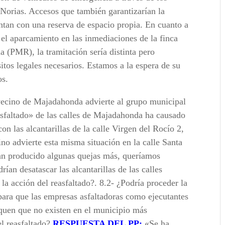
e Norias. Accesos que también garantizarían la
ntan con una reserva de espacio propia. En cuanto a
 el aparcamiento en las inmediaciones de la finca
a (PMR), la tramitación sería distinta pero
itos legales necesarios. Estamos a la espera de su
os.
cino de Majadahonda advierte al grupo municipal
sfaltado» de las calles de Majadahonda ha causado
on las alcantarillas de la calle Virgen del Rocío 2,
ino advierte esta misma situación en la calle Santa
an producido algunas quejas más, queríamos
rían desatascar las alcantarillas de las calles
a acción del reasfaltado?. 8.2- ¿Podría proceder la
para que las empresas asfaltadoras como ejecutantes
iquen que no existen en el municipio más
el reasfaltado?
RESPUESTA DEL PP:
«Se ha