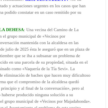
ltado y actuaciones urgentes en los casos que han
ha podido constatar en un caso remitido por su
LA DEHESA
: Una vecina del Camino de La
 el grupo municipal de «Vecinos por
versación mantenida con la alcaldesa en las
de julio de 2025 ésta le aseguró que en un plaza de
tiembre que se iba a subsanar un problema de
cido en una parcela de su propiedad, situada en el
inado como «Vaquería de la Tía Sevi». La
 de eliminación de baches que hacen muy dificultoso
firma que el compromiso de la alcaldesa quedó
principio y al final de la conversación», pero al
o haberse producido ninguna solución a su
 del grupo municipal de «Vecinos por Majadahonda».
nar el Ayuntamiento el problema de esta vecina