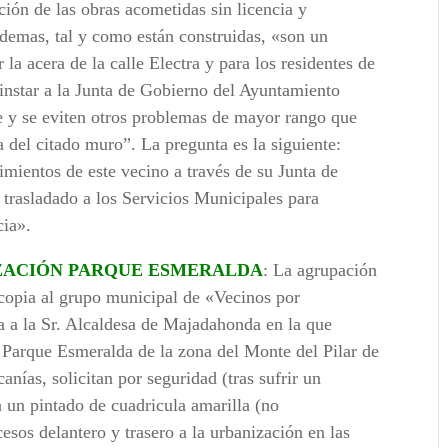
ción de las obras acometidas sin licencia y
 ademas, tal y como están construidas, «son un
 la acera de la calle Electra y para los residentes de
 instar a la Junta de Gobierno del Ayuntamiento
e y se eviten otros problemas de mayor rango que
a del citado muro”. La pregunta es la siguiente:
imientos de este vecino a través de su Junta de
trasladado a los Servicios Municipales para
cia».
IZACIÓN PARQUE ESMERALDA
: La agrupación
 copia al grupo municipal de «Vecinos por
a a la Sr. Alcaldesa de Majadahonda en la que
Parque Esmeralda de la zona del Monte del Pilar de
nías, solicitan por seguridad (tras sufrir un
n un pintado de cuadricula amarilla (no
cesos delantero y trasero a la urbanización en las