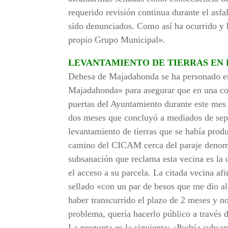
requerido revisión continua durante el asfa
sido denunciados. Como así ha ocurrido y 
propio Grupo Municipal».
LEVANTAMIENTO DE TIERRAS EN 
Dehesa de Majadahonda se ha personado en
Majadahonda» para asegurar que en una con
puertas del Ayuntamiento durante este mes 
dos meses que concluyó a mediados de sep
levantamiento de tierras que se había produ
camino del CICAM cerca del paraje denom
subsanación que reclama esta vecina es la
el acceso a su parcela. La citada vecina a
sellado «con un par de besos que me dio al 
haber transcurrido el plazo de 2 meses y n
problema, quería hacerlo público a través
La pregunta es la siguiente: ¿Podría subsa