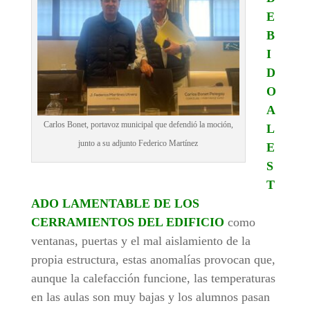
E
B
I
D
O
A
Carlos Bonet, portavoz municipal que defendió la moción,
L
junto a su adjunto Federico Martínez
E
S
T
ADO LAMENTABLE DE LOS
CERRAMIENTOS DEL EDIFICIO
como
ventanas, puertas y el mal aislamiento de la
propia estructura, estas anomalías provocan que,
aunque la calefacción funcione, las temperaturas
en las aulas son muy bajas y los alumnos pasan