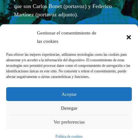
que son Carlos Bonet (portavoz) y Federico
Martínez (portavoz adjunto).
Gestionar el consentimiento de
las cookies
Para ofrecer las mejores experiencias, utilizamos tecnologías como las cookies para
almacenar y/o acceder a la información del dispositivo. El consentimiento de estas
tecnologías nos permitirá procesar datos como el comportamiento de navegación o las
identificaciones únicas en este sitio. No consentir o retirar el consentimiento, puede
afectar negativamente a ciertas características y funciones.
REDES SOCIALES
Aceptar
Denegar
Ver preferencias
Política de cookies