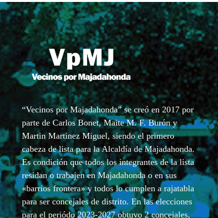
“Vecinos por Majadahonda” se creó en 2017 por
parte de Carlos Bonet, Maite M. F. Burón y
Martin Martinez Miguel, siendo el primero
cabeza de lista para la Alcaldía de Majadahonda.
Es condición que todos los integrantes de la lista
residan o trabajen en Majadahonda o en sus
«barrios frontera» y todos lo cumplen a rajatabla
para ser concejales de distrito. En las elecciones
para el periódo 2023-2027 obtuvo 2 concejales,