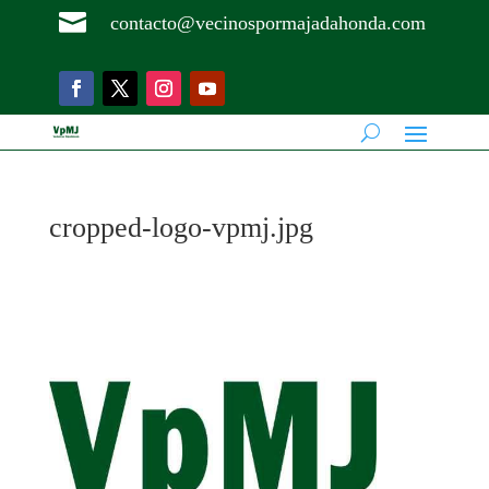

contacto@vecinospormajadahonda.com
cropped-logo-vpmj.jpg