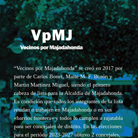
“Vecinos por Majadahonda” se creó en 2017 por
parte de Carlos Bonet, Maite M. F. Burón y
Martin Martinez Miguel, siendo el primero
cabeza de lista para la Alcaldía de Majadahonda.
Es condición que todos los integrantes de la lista
residan o trabajen en Majadahonda o en sus
«barrios frontera» y todos lo cumplen a rajatabla
para ser concejales de distrito. En las elecciones
para el periódo 2023-2027 obtuvo 2 concejales,