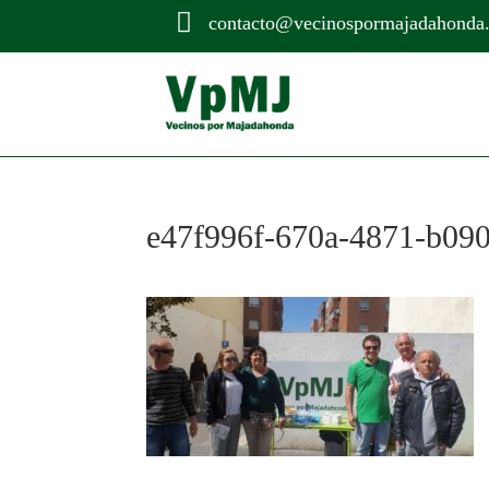

contacto@vecinospormajadahonda
e47f996f-670a-4871-b09