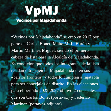
“Vecinos por Majadahonda” se creó en 2017 por
parte de Carlos Bonet, Maite M. F. Burón y
Martin Martinez Miguel, siendo el primero
cabeza de lista para la Alcaldía de Majadahonda.
Es condición que todos los integrantes de la lista
residan o trabajen en Majadahonda o en sus
«barrios frontera» y todos lo cumplen a rajatabla
para ser concejales de distrito. En las elecciones
para el periódo 2023-2027 obtuvo 2 concejales,
que son Carlos Bonet (portavoz) y Federico
Martínez (portavoz adjunto).