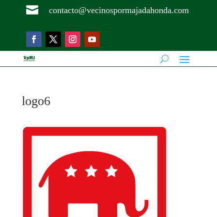

contacto@vecinospormajadahonda.com
logo6