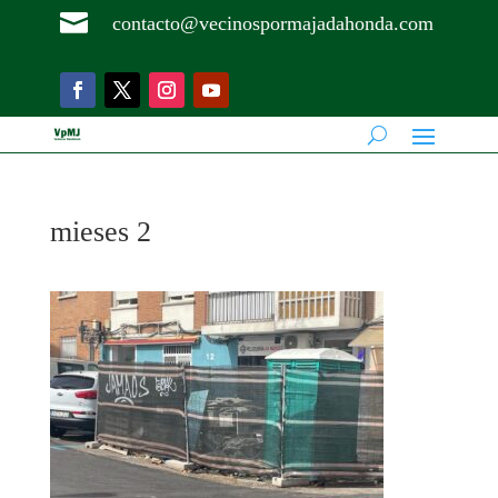

contacto@vecinospormajadahonda.com
mieses 2