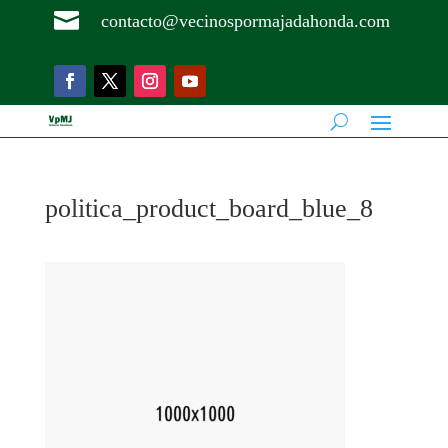

contacto@vecinospormajadahonda.com
politica_product_board_blue_8