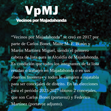
“Vecinos por Majadahonda” se creó en 2017 por
parte de Carlos Bonet, Maite M. F. Burón y
Martin Martinez Miguel, siendo el primero
cabeza de lista para la Alcaldía de Majadahonda.
Es condición que todos los integrantes de la lista
residan o trabajen en Majadahonda o en sus
«barrios frontera» y todos lo cumplen a rajatabla
para ser concejales de distrito. En las elecciones
para el periódo 2023-2027 obtuvo 2 concejales,
que son Carlos Bonet (portavoz) y Federico
Martínez (portavoz adjunto).