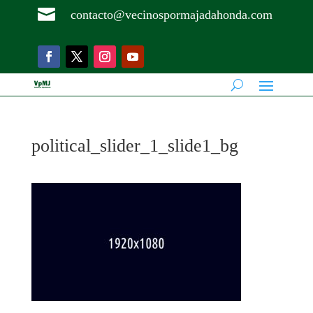

contacto@vecinospormajadahonda.com
political_slider_1_slide1_bg