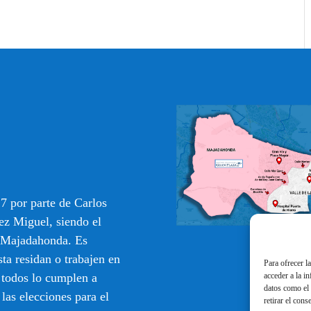
7 por parte de Carlos
ez Miguel, siendo el
e Majadahonda. Es
sta residan o trabajen en
Para ofrecer l
acceder a la i
 todos lo cumplen a
datos como el 
 las elecciones para el
retirar el cons