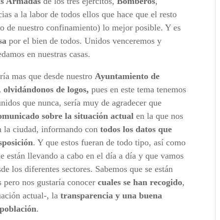
as Armadas
de los tres ejércitos,
Bomberos
,
as a la labor de todos ellos que hace que el resto
o de nuestro confinamiento) lo mejor posible. Y es
sa
por el bien de todos. Unidos venceremos y
edamos en nuestras casas.
ría mas que desde nuestro
Ayuntamiento de
olvidándonos de logos,
pues en este tema tenemos
unidos que nunca, sería muy de agradecer que
omunicado sobre la situación
actual
en la que nos
 la ciudad, informando con
todos los datos que
sposición
. Y que estos fueran de todo tipo, así como
e están llevando a cabo en el día a día y que vamos
de los diferentes sectores. Sabemos que se están
s pero nos gustaría conocer
cuales se han recogido
,
ación actual-, la
transparencia y una buena
 población
.