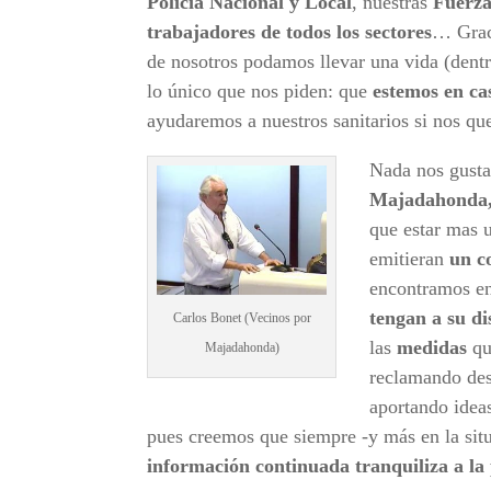
Policía Nacional y Local
, nuestras
Fuerz
trabajadores de todos los sectores
… Graci
de nosotros podamos llevar una vida (dentr
lo único que nos piden: que
estemos en ca
ayudaremos a nuestros sanitarios si nos qu
Nada nos gusta
Majadahonda, 
que estar mas 
emitieran
un c
encontramos en
tengan a su di
Carlos Bonet (Vecinos por
las
medidas
qu
Majadahonda)
reclamando des
aportando idea
pues creemos que siempre -y más en la situ
información continuada tranquiliza a la