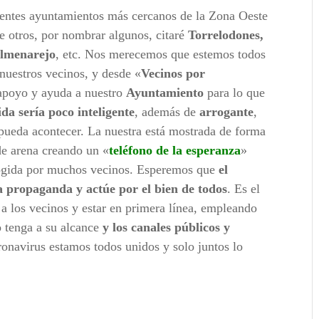
entes ayuntamientos más cercanos de la Zona Oeste
re otros, por nombrar algunos, citaré
Torrelodones,
olmenarejo
, etc. Nos merecemos que estemos todos
uestros vecinos, y desde «
Vecinos por
 apoyo y ayuda a nuestro
Ayuntamiento
para lo que
da sería poco inteligente
, además de
arrogante
,
pueda acontecer. La nuestra está mostrada de forma
de arena creando un «
teléfono de la esperanza
»
cogida por muchos vecinos. Esperemos que
el
a propaganda
y actúe por el bien de todos
. Es el
a los vecinos y estar en primera línea, empleando
 tenga a su alcance
y los canales públicos y
ronavirus estamos todos unidos y solo juntos lo