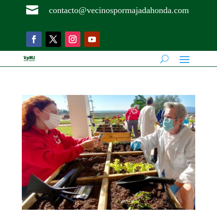

contacto@vecinospormajadahonda.com