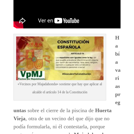
H
a
bí
a
va
ri
«Vecinos por Majadahonda» sostiene que hay que aplicar al
as
alcalde el artículo 14 de la Constitución
pr
eg
untas
sobre el cierre de la piscina de
Huerta
Vieja
, otra de un vecino del que dijo que no
podía formularla, ni él contestarla, porque