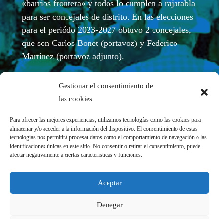
«barrios frontera» y todos lo cumplen a rajatabla
para ser concejales de distrito. En las elecciones
para el periódo 2023-2027 obtuvo 2 concejales,
que son Carlos Bonet (portavoz) y Federico
Martínez (portavoz adjunto).
Gestionar el consentimiento de
las cookies
Para ofrecer las mejores experiencias, utilizamos tecnologías como las cookies para
almacenar y/o acceder a la información del dispositivo. El consentimiento de estas
tecnologías nos permitirá procesar datos como el comportamiento de navegación o las
identificaciones únicas en este sitio. No consentir o retirar el consentimiento, puede
afectar negativamente a ciertas características y funciones.
REDES SOCIALES
Aceptar
Denegar