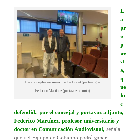
L
a
pr
o
p
ue
st
a,
q
Los concejales vecinales Carlos Bonet (portavoz) y
ue
Federico Martínez (portavoz adjunto)
fu
e
defendida por el concejal y portavoz adjunto,
Federico Martínez, profesor universitario y
doctor en Comunicación Audiovisual,
señala
que «el Equipo de Gobierno podrá ganar