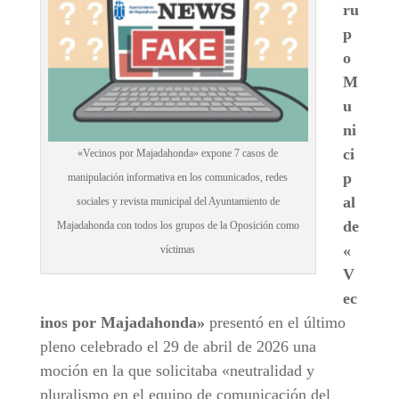
ru
p
o
M
u
ni
ci
«Vecinos por Majadahonda» expone 7 casos de
p
manipulación informativa en los comunicados, redes
al
sociales y revista municipal del Ayuntamiento de
de
Majadahonda con todos los grupos de la Oposición como
«
víctimas
V
ec
inos por Majadahonda»
presentó en el último
pleno celebrado el 29 de abril de 2026 una
moción en la que solicitaba «neutralidad y
pluralismo en el equipo de comunicación del