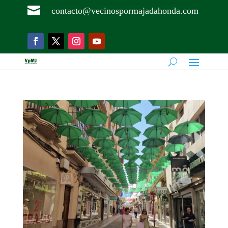

contacto@vecinospormajadahonda.com