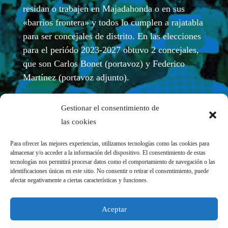
residan o trabajen en Majadahonda o en sus
«barrios frontera» y todos lo cumplen a rajatabla
para ser concejales de distrito. En las elecciones
para el periódo 2023-2027 obtuvo 2 concejales,
que son Carlos Bonet (portavoz) y Federico
Martínez (portavoz adjunto).
Gestionar el consentimiento de
las cookies
Para ofrecer las mejores experiencias, utilizamos tecnologías como las cookies para
almacenar y/o acceder a la información del dispositivo. El consentimiento de estas
tecnologías nos permitirá procesar datos como el comportamiento de navegación o las
identificaciones únicas en este sitio. No consentir o retirar el consentimiento, puede
afectar negativamente a ciertas características y funciones.
REDES SOCIALES
Aceptar