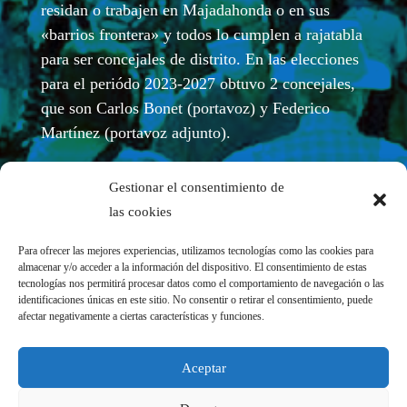
residan o trabajen en Majadahonda o en sus
«barrios frontera» y todos lo cumplen a rajatabla
para ser concejales de distrito. En las elecciones
para el periódo 2023-2027 obtuvo 2 concejales,
que son Carlos Bonet (portavoz) y Federico
Martínez (portavoz adjunto).
Gestionar el consentimiento de
las cookies
Para ofrecer las mejores experiencias, utilizamos tecnologías como las cookies para
almacenar y/o acceder a la información del dispositivo. El consentimiento de estas
tecnologías nos permitirá procesar datos como el comportamiento de navegación o las
identificaciones únicas en este sitio. No consentir o retirar el consentimiento, puede
afectar negativamente a ciertas características y funciones.
REDES SOCIALES
Aceptar