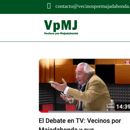

contacto@vecinospormajadahonda