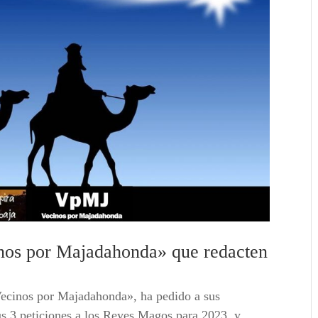
inos por Majadahonda» que redacten
»
Vecinos por Majadahonda», ha pedido a sus
us 3 peticiones a los Reyes Magos para 2023, y